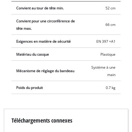
hauteur, afin de pouvoir s’adapter individuellement à son
Convient au tour de tête min.
52 cm
utilisateur.
Convient pour une circonférence de
66 cm
tête max.
Exigences en matière de sécurité
EN 397 +A1
Matériau du casque
Plastique
Système à une
Mécanisme de réglage du bandeau
main
Poids du produit
0.7 kg
Téléchargements connexes