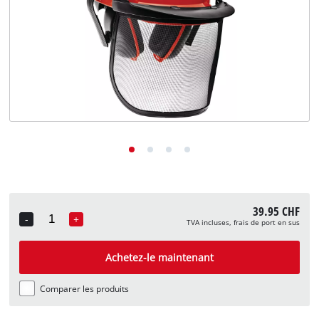
English
Deutsch
Italiano
39.95 CHF
-
+
TVA incluses, frais de port en sus
Quantity
Achetez-le maintenant
Comparer les produits