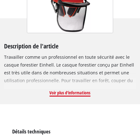
Description de l'article
Travailler comme un professionnel en toute sécurité avec le
casque forestier Einhell. Le casque forestier conçu par Einhell
est très utile dans de nombreuses situations et permet une
utilisation professionnelle. Pour travailler en forêt, couper du
bois ou utiliser une tronçonneuse, votre santé et votre
Voir plus d'informations
sécurité restent la priorité. Le bandeau se règle facilement en
longueur au moyen d’un système sophistiqué manœuvrable à
une main. La visière flexible se rabat et peut également être
retirée pour les travaux sécurisés. Une protection anti-bruit
optimale a également été prévue lors de la conception. Elle
Détails techniques
est ainsi orientable, rabattable et réglable en continu en