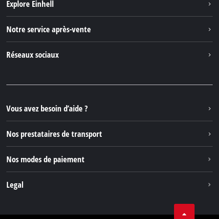
Explore Einhell
Einhell dans le monde
Notre service après-vente
À propos de nous
Contacter
Réseaux sociaux
Einhell Germany AG
Pièces de rechange et instructions
Facebook
Questions et réponses
YouTube
Instagram
Vous avez besoin d’aide ?
TikTok
Nos prestataires de transport
Pinterest
Nos modes de paiement
Legal
Conditions Générales de Vente