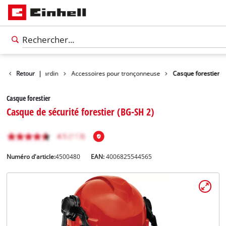
Accessoires de jardin
Retour
|
Accessoires pour tronçonneuse
Casque forestier
Casque forestier
Casque de sécurité forestier (BG-SH 2)
Numéro d'article:
4500480
EAN:
4006825544565
Français
FR
Français