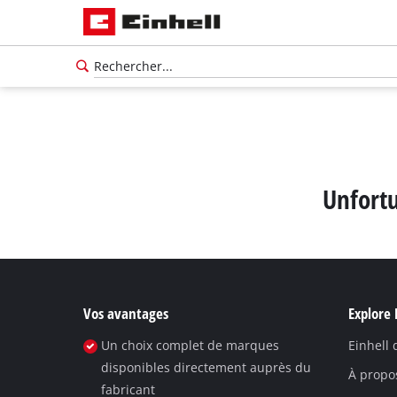
Unfortu
Vos avantages
Explore 
Un choix complet de marques
Einhell
Français
disponibles directement auprès du
FR
Français
À propo
fabricant