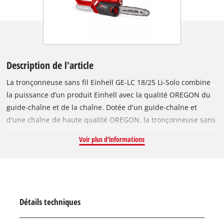
Description de l'article
La tronçonneuse sans fil Einhell GE-LC 18/25 Li-Solo combine
la puissance d’un produit Einhell avec la qualité OREGON du
guide-chaîne et de la chaîne. Dotée d'un guide-chaîne et
d'une chaîne de haute qualité OREGON, la tronçonneuse sans
fil est facile et sûre à utiliser. Cette tronçonneuse sans fil est
Voir plus d'informations
idéale pour l'élagage ou l'abattage d'arbres de petite à
moyenne taille, la fabrication de bois de chauffage et la coupe
de bois. La protection contre les chocs retour avec frein d’arrêt
immédiat mécanique assure la sécurité optimale de
l’utilisateur. Un attrape-chaîne récupère immédiatement la
Détails techniques
chaîne. La butée dentée en métal permet un guidage sûr lors
de tous les travaux ; la poignée ergonomique en revêtement «