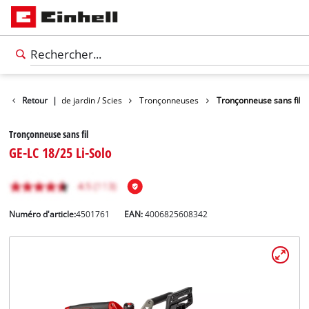
din
Retour
Cisailles de jardin / Scies
|
Tronçonneuses
Tronçonneuse sans fil
Tronçonneuse sans fil
GE-LC 18/25 Li-Solo
Numéro d'article:
4501761
EAN:
4006825608342
Français
FR
Français