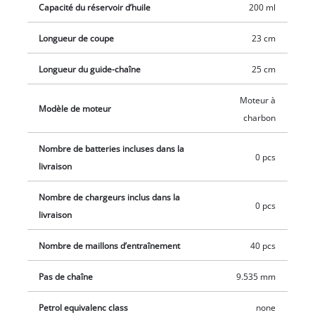
Capacité du réservoir d’huile
200 ml
softgrip » assure un bon maintien de la tronçonneuse sans fil.
La tension de la chaîne ainsi que le changement de chaîne se
Longueur de coupe
23 cm
font sans outil. Le réservoir d’huile du graissage automatique
de la chaîne se remplit facilement grâce à sa grande
Longueur du guide-chaîne
25 cm
ouverture. La tronçonneuse sans fil Einhell GE-LC 18/25 Li-Solo
est livrée sans batterie, ni chargeur.
Moteur à
Modèle de moteur
charbon
Nombre de batteries incluses dans la
0 pcs
livraison
Nombre de chargeurs inclus dans la
0 pcs
livraison
Nombre de maillons d’entraînement
40 pcs
Pas de chaîne
9.535 mm
Petrol equivalenc class
none