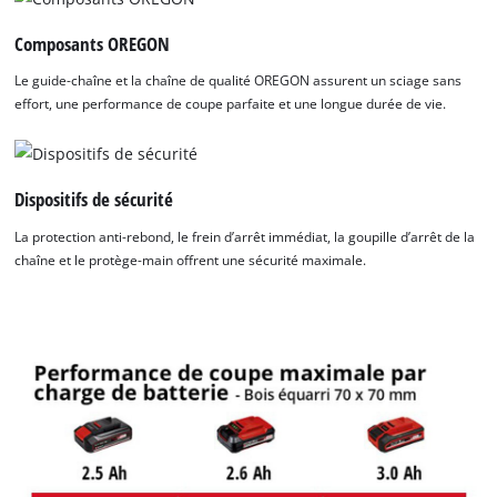
Composants OREGON
Le guide-chaîne et la chaîne de qualité OREGON assurent un sciage sans
effort, une performance de coupe parfaite et une longue durée de vie.
Dispositifs de sécurité
La protection anti-rebond, le frein d’arrêt immédiat, la goupille d’arrêt de la
chaîne et le protège-main offrent une sécurité maximale.
Nous avons besoin de ton accord pour
pouvoir charger Google Maps !
This content is not permitted to load due
to trackers that are not disclosed to the
visitor. The website owner needs to setup
the site with their CMP to add this content