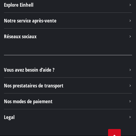
Explore Einhell
Einhell dans le monde
Notre service après-vente
À propos de nous
Contacter
Réseaux sociaux
Einhell Germany AG
Pièces de rechange et instructions
Facebook
Questions et réponses
YouTube
Instagram
Vous avez besoin d’aide ?
TikTok
Nos prestataires de transport
Pinterest
Nos modes de paiement
Legal
Conditions Générales de Vente