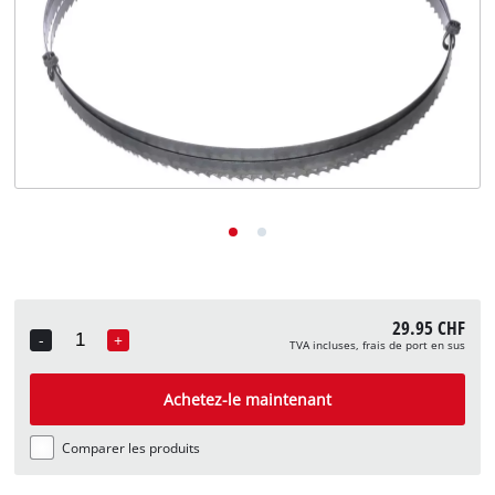
English
Deutsch
Italiano
29.95 CHF
-
+
TVA incluses, frais de port en sus
Quantity
Achetez-le maintenant
Comparer les produits