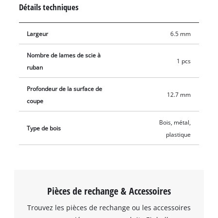
assure une performance de coupe améliorée.Elle ne se
Détails techniques
déforme pas dans les matériaux durs.Ce produit comprend
une lame pour scies à ruban compatibles.
Largeur
6.5 mm
Nombre de lames de scie à
1 pcs
ruban
Profondeur de la surface de
12.7 mm
coupe
Bois, métal,
Type de bois
plastique
Pièces de rechange & Accessoires
Trouvez les pièces de rechange ou les accessoires