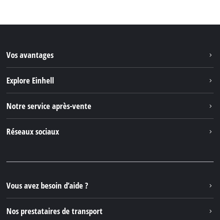
Vos avantages
Explore Einhell
Einhell dans le monde
Notre service après-vente
À propos de nous
Contacter
Réseaux sociaux
Einhell Germany AG
Pièces de rechange et instructions
Facebook
Questions et réponses
YouTube
Instagram
Vous avez besoin d’aide ?
TikTok
Nos prestataires de transport
Pinterest