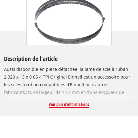
Description de l'article
Aussi disponible en pièce détachée, la lame de scie à ruban
2 320 x 13 x 0,65 4 TPI Original Einhell est un accessoire pour
les scies à ruban compatibles d’Einhell ou d’autres
fabricants.D’une largeur de 12,7 mm et d’une longueur de
2 320 mm, cette lame de scie à ruban est très stable et permet
Voir plus d'informations
de réaliser des coupes droites.Son épaisseur est de
0,65 mm.La lame de scie à ruban en acier permet de scier des
pièces en bois ou en plastique.L’alliage spécial lui confère une
grande stabilité.La denture de 4 TPI (4 dents par 25,4 mm)