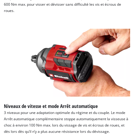
600 Nm max. pour visser et dévisser sans difficulté les vis et écrous de
roues.
Niveaux de vitesse et mode Arrêt automatique
Nous avons besoin de ton accord pour
3 niveaux pour une adaptation optimale du régime et du couple. Le mode
pouvoir charger Google Maps !
Arrêt automatique complémentaire stoppe automatiquement la visseuse à
choc à environ 100 Nm max. lors du vissage de vis et écrous de roues, et
This content is not permitted to load due
dès lors dès qu’il n’y a plus aucune résistance lors du dévissage.
to trackers that are not disclosed to the