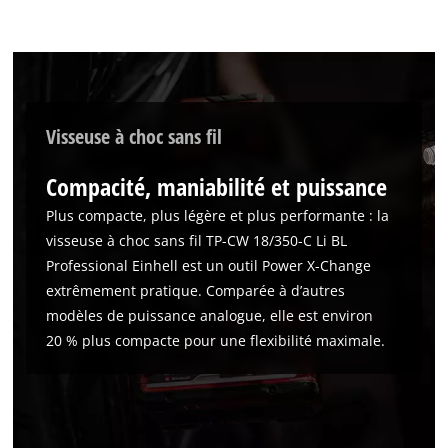
visitor. The website owner needs to setup
the site with their CMP to add this content
to the list of technologies used.
Powered by
Usercentrics Consent
Management Platform
Visseuse à choc sans fil
Compacité, maniabilité et puissance
Plus compacte, plus légère et plus performante : la
visseuse à choc sans fil TP-CW 18/350-C Li BL
Professional Einhell est un outil Power X-Change
extrêmement pratique. Comparée à d’autres
modèles de puissance analogue, elle est environ
20 % plus compacte pour une flexibilité maximale.