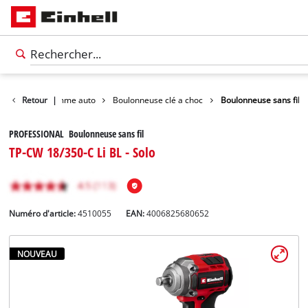
Loisirs
Retour
Gamme auto
|
Boulonneuse clé a choc
Boulonneuse sans fil
PROFESSIONAL Boulonneuse sans fil
TP-CW 18/350-C Li BL - Solo
Numéro d'article:
4510055
EAN:
4006825680652
NOUVEAU
Français
FR
Français