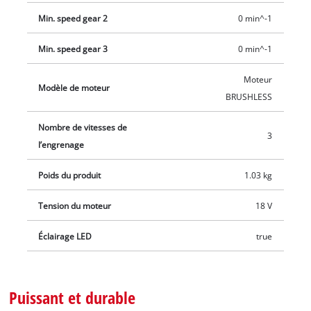
aucune résistance. L’adaptateur pour embouts 6 pans creux
Min. speed gear 2
0 min^-1
fourni permet également de visser sans difficulté des vis à
bois grosses et longues. L’éclairage LED intégré assure en
Min. speed gear 3
0 min^-1
permanence une visibilité optimale. La visseuse à choc sans fil
peut être accrochée temporairement au clip ceinture pour se
Moteur
Modèle de moteur
libérer les mains rapidement. Un jeu de douilles des
BRUSHLESS
dimensions les plus courantes est fourni pour le changement
Nombre de vitesses de
des roues. Batterie et chargeur non inclus (disponibles
3
l’engrenage
séparément).
Poids du produit
1.03 kg
Tension du moteur
18 V
Éclairage LED
true
Puissant et durable