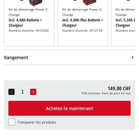
Kit de démarrage Power X-
Kit de démarrage Power X-
Kit de démarra
Change
Change
Change
incl. 4,0Ah Batterie +
incl. 4,0Ah Plus Batterie +
incl. 5,2Ah Bat
Chargeur
Chargeur
Chargeur
Numéro d'article: 4512042
Numéro d'article: 4512159
Numéro d'artic
Rangement
149.00 CHF
-
+
TVA incluses, frais de port en sus
Quantity
Système de rangement
Système de rangement
Système de ra
incl. E-Case S
incl. E-Case M
incl. E-Case L
Achetez-le maintenant
Numéro d'article: 4540011
Numéro d'article: 4540021
Numéro d'artic
Comparer les produits