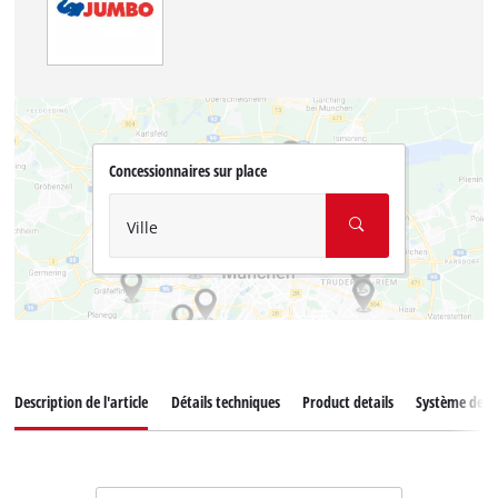
Concessionnaires sur place
Ville
Description de l'article
Détails techniques
Product details
Système de ba