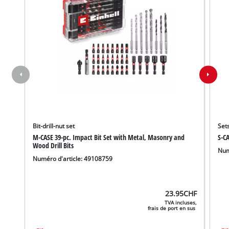
Bit-drill-nut set
Set
M-CASE 39-pc. Impact Bit Set with Metal, Masonry and
S-CA
Wood Drill Bits
Num
Numéro d'article: 49108759
23.95
CHF
TVA incluses,
frais de port en sus