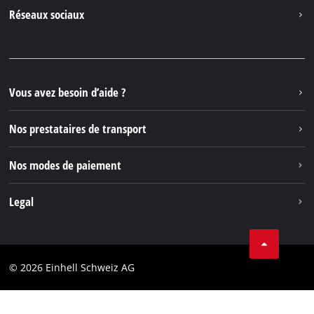
Contacter
Réseaux sociaux
Einhell Germany AG
Pièces de rechange et instructions
Facebook
Questions et réponses
YouTube
Instagram
Vous avez besoin d’aide ?
TikTok
Nos prestataires de transport
Pinterest
Nos modes de paiement
Legal
Conditions Générales de Vente
Protection des données
© 2026 Einhell Schweiz AG
Marque
Conformité