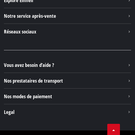
Explore Einhell
English
Einhell dans le monde
Deutsch
Notre service après-vente
À propos de nous
Italiano
Contacter
Réseaux sociaux
Einhell Germany AG
Pièces de rechange et instructions
Facebook
Questions et réponses
YouTube
Instagram
Vous avez besoin d’aide ?
TikTok
Nos prestataires de transport
Pinterest
Nos modes de paiement
Legal
Conditions Générales de Vente
Protection des données