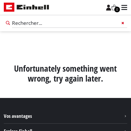
0
Unfortunately something went
wrong, try again later.
Vos avantages
Français
FR
Français