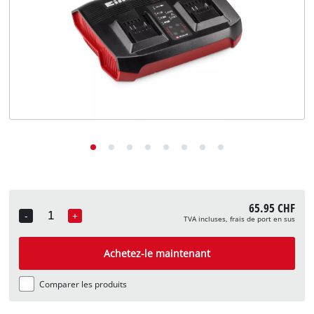
English
Deutsch
Italiano
65.95 CHF
-
+
TVA incluses, frais de port en sus
Quantity
Achetez-le maintenant
Comparer les produits