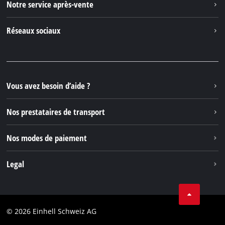
Notre service après-vente
À propos de nous
Contacter
Réseaux sociaux
Einhell Germany AG
Pièces de rechange et instructions
Facebook
Questions et réponses
YouTube
Instagram
Vous avez besoin d’aide ?
TikTok
Nos prestataires de transport
Pinterest
Nos modes de paiement
Legal
Conditions Générales de Vente
Protection des données
© 2026 Einhell Schweiz AG
Marque