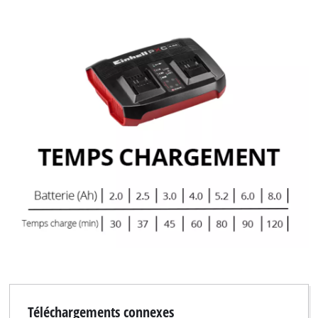
Nous avons besoin de ton accord pour
pouvoir charger Google Maps !
This content is not permitted to load due
to trackers that are not disclosed to the
visitor. The website owner needs to setup
the site with their CMP to add this content
to the list of technologies used.
Powered by
Usercentrics Consent
Management Platform
Téléchargements connexes