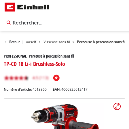
duits
Retour
Do it yourself
|
Visseuse sans fil
Perceuse à percussion sans fil
PROFESSIONAL Perceuse à percussion sans fil
TP-CD 18 Li-i Brushless-Solo
Numéro d'article:
4513860
EAN:
4006825612417
Français
FR
Français