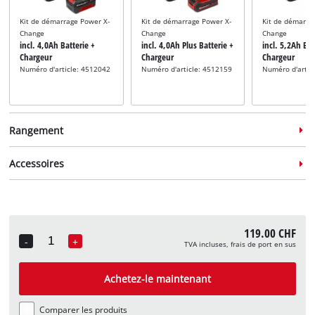
Kit de démarrage Power X-
Kit de démarrage Power X-
Kit de démarra
Change
Change
Change
incl. 4,0Ah Batterie +
incl. 4,0Ah Plus Batterie +
incl. 5,2Ah Bat
Chargeur
Chargeur
Chargeur
Numéro d'article: 4512042
Numéro d'article: 4512159
Numéro d'artic
Rangement
Accessoires
Système de rangement
Système de rangement
Système de ra
119.00 CHF
incl. E-Case S
incl. E-Case M
incl. E-Case L
-
+
TVA incluses, frais de port en sus
Quantity
Numéro d'article: 4540011
Numéro d'article: 4540021
Numéro d'artic
Sets d’embouts
incl. L-Case 40 pièces, jeu
Achetez-le maintenant
d'embouts et de forets
Numéro d'article:
49109053
Comparer les produits