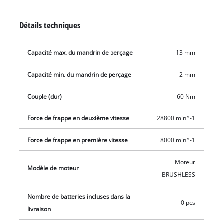
revêtement SoftGrip - Mécanisme de frappe qui protège
l'articulation - Eclairage LED - Livré sans batterie ni chargeur
Détails techniques
Capacité max. du mandrin de perçage
13 mm
Capacité min. du mandrin de perçage
2 mm
Couple (dur)
60 Nm
Force de frappe en deuxième vitesse
28800 min^-1
Force de frappe en première vitesse
8000 min^-1
Moteur
Modèle de moteur
BRUSHLESS
Nombre de batteries incluses dans la
0 pcs
livraison