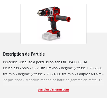
Description de l'article
Perceuse visseuse à percussion sans fil TP-CD 18 Li-i
Brushless - Solo - 18 V Lithium-Ion - Régime (vitesse 1 ) : 0-500
trs/min - Régime (vitesse 2 ) : 0-1800 trs/min - Couple : 60 Nm -
22 positions - Mandrin monobloc haut de gamme en métal 13
mm - Diamètre de perçage béton : 10 mm - Fréquence de
Voir plus d'informations
frappe (vitesse 1) : 0-8000 cps/min - Fréquence de frappe
(vitesse 2) 0-28 800 cps/min - Vissage, Perçage, Percussion -
Moteur sans charbons - Design ergonomique - Poignée à