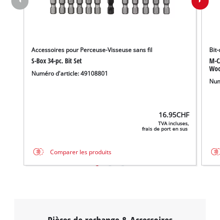
Accessoires pour Perceuse-Visseuse sans fil
Bit-
S-Box 34-pc. Bit Set
M-C
Wood
Numéro d'article: 49108801
Num
16.95
CHF
TVA incluses,
frais de port en sus
Comparer les produits