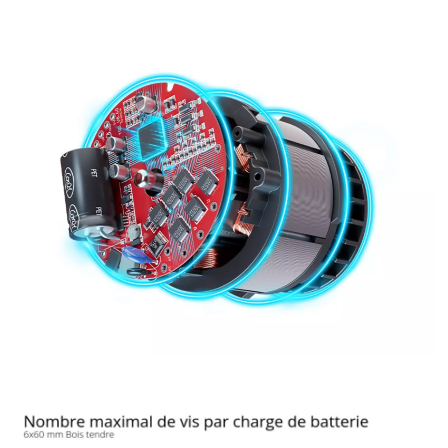
Nous avons besoin de ton accord pour
pouvoir charger Google Maps !
This content is not permitted to load due
to trackers that are not disclosed to the
visitor. The website owner needs to setup
the site with their CMP to add this content
to the list of technologies used.
Powered by
Usercentrics Consent
Management Platform