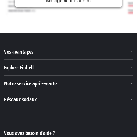
Management Platform
Vos avantages
Explore Einhell
Einhell dans le monde
Notre service après-vente
À propos de nous
Contacter
Réseaux sociaux
Einhell Germany AG
Pièces de rechange et instructions
Facebook
Questions et réponses
YouTube
Instagram
Vous avez besoin d’aide ?