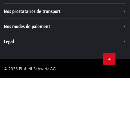
TikTok
Nos prestataires de transport
Pinterest
Nos modes de paiement
Legal
Conditions Générales de Vente
Protection des données
© 2026 Einhell Schweiz AG
Marque
Conformité