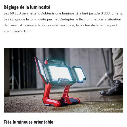
to trackers that are not disclosed to the
Réglage de la luminosité
visitor. The website owner needs to setup
Les 60 LED permettent d’obtenir une luminosité allant jusqu’à 3 000 lumens.
the site with their CMP to add this content
Le réglage de la luminosité permet d’adapter le flux lumineux à la situation
to the list of technologies used.
de travail. Au niveau de luminosité maximale, la portée de la lampe peut
Powered by
Usercentrics Consent
aller jusqu’à 10 m.
Management Platform
Tête lumineuse orientable