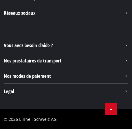
À propos de nous
Contacter
Réseaux sociaux
Einhell Germany AG
Pièces de rechange et instructions
Facebook
Questions et réponses
YouTube
Instagram
Vous avez besoin d’aide ?
TikTok
Nos prestataires de transport
Pinterest
Nos modes de paiement
Legal
Conditions Générales de Vente
Protection des données
© 2026 Einhell Schweiz AG
Marque
Conformité