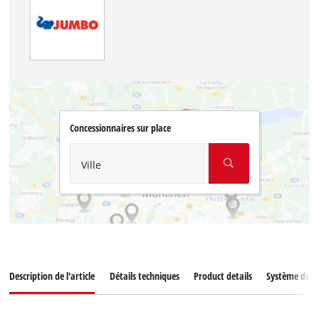
Concessionnaires sur place
Ville
Description de l'article
Détails techniques
Product details
Système de ba