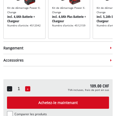
Kit de démarrage Power X-
Kit de démarrage Power X-
Kit de démarra
Change
Change
Change
incl. 4,0Ah Batterie +
incl. 4,0Ah Plus Batterie +
incl. 5,2Ah Bat
Chargeur
Chargeur
Chargeur
Numéro d'article: 4512042
Numéro d'article: 4512159
Numéro d'artic
Rangement
Accessoires
Système de rangement
Système de rangement
109.00 CHF
incl. E-Case M
incl. E-Case L
-
+
TVA incluses, frais de port en sus
Quantity
Numéro d'article: 4540021
Numéro d'article: 4540014
Trépied
incl. trépied 85-170 cm
Achetez-le maintenant
Numéro d'article: 2270116
Comparer les produits