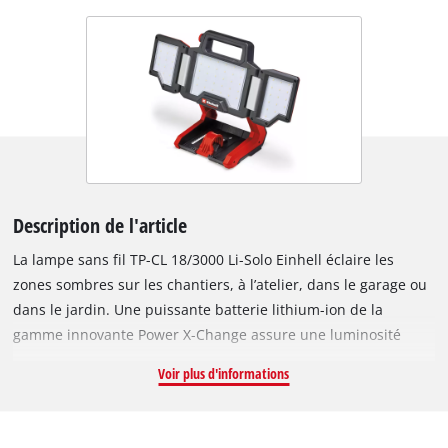
Description de l'article
La lampe sans fil TP-CL 18/3000 Li-Solo Einhell éclaire les
zones sombres sur les chantiers, à l’atelier, dans le garage ou
dans le jardin. Une puissante batterie lithium-ion de la
gamme innovante Power X-Change assure une luminosité
optimale. Cette lampe lumineuse fait partie de la gamme
Voir plus d'informations
intelligente Power X-Change, dans laquelle tous les appareils
et batteries peuvent être combinés. Au total 60 LED
puissantes à intensité variable produisent un flux lumineux