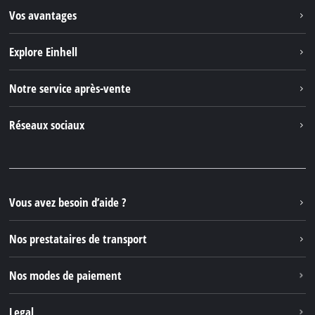
Vos avantages
Explore Einhell
Einhell dans le monde
Notre service après-vente
À propos de nous
Contacter
Réseaux sociaux
Einhell Germany AG
Pièces de rechange et instructions
Facebook
Questions et réponses
YouTube
Instagram
Vous avez besoin d’aide ?
TikTok
Nos prestataires de transport
Pinterest
Nos modes de paiement
Legal