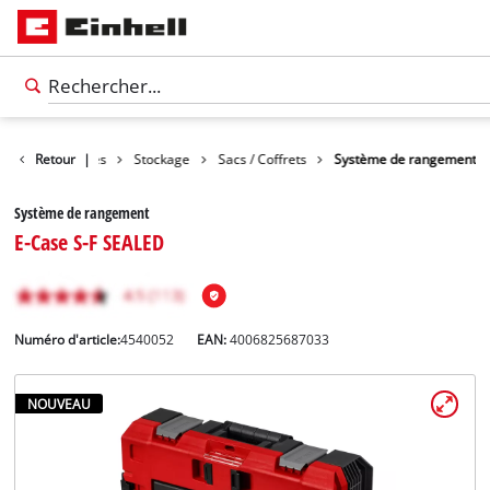
Accessoires
Retour
|
Stockage
Sacs / Coffrets
Système de rangement
Système de rangement
E-Case S-F SEALED
Numéro d'article:
4540052
EAN:
4006825687033
NOUVEAU
Français
FR
Français