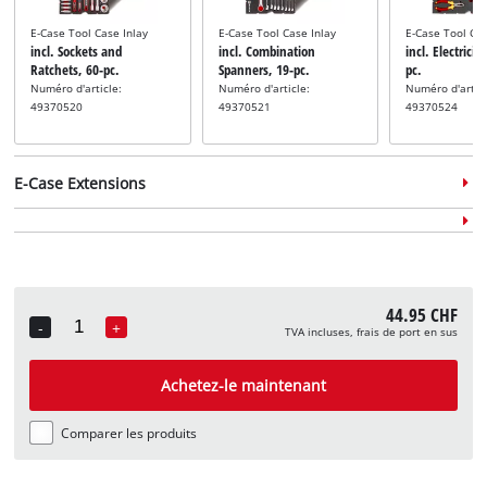
E-Case Tool Case Inlay
E-Case Tool Case Inlay
E-Case Tool Cas
incl. Sockets and
incl. Combination
incl. Electricia
Ratchets, 60-pc.
Spanners, 19-pc.
pc.
Numéro d'article:
Numéro d'article:
Numéro d'articl
49370520
49370521
49370524
E-Case Extensions
44.95 CHF
-
+
Système de rangement
Système de rangement
Système de ra
TVA incluses, frais de port en sus
Quantity
incl. E-Case Half Size
incl. sacoche E-Case
incl. boîte à ou
Système de rangement
Organizer
Numéro d'article: 4540036
Numéro d'artic
incl. 2-pc. E-Case Side Rail
Achetez-le maintenant
Numéro d'article: 4540048
Set
Numéro d'article: 4540061
Comparer les produits