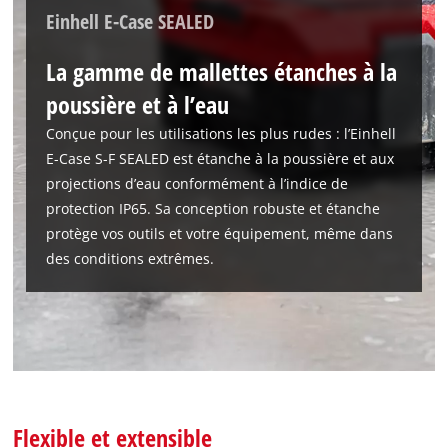
Einhell E-Case SEALED
La gamme de mallettes étanches à la
Nous avons besoin de ton accord pour
poussière et à l’eau
pouvoir charger Google Maps !
Conçue pour les utilisations les plus rudes : l’Einhell
This content is not permitted to load due
E-Case S-F SEALED est étanche à la poussière et aux
to trackers that are not disclosed to the
projections d’eau conformément à l’indice de
visitor. The website owner needs to setup
protection IP65. Sa conception robuste et étanche
the site with their CMP to add this content
protège vos outils et votre équipement, même dans
to the list of technologies used.
des conditions extrêmes.
Powered by
Usercentrics Consent
Management Platform
Flexible et extensible