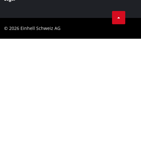
Conditions Générales de Vente
Protection des données
© 2026 Einhell Schweiz AG
Marque
Conformité