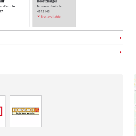
eur
Boostcharger
 d'article:
Numéro d'article:
47
4512143
Not available