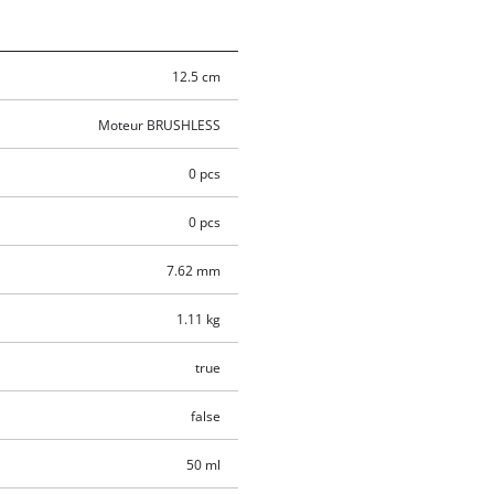
12.5 cm
Moteur BRUSHLESS
0 pcs
0 pcs
7.62 mm
1.11 kg
true
false
50 ml