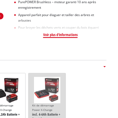
PurePOWER Brushless – moteur garanti 10 ans après
enregistrement
Appareil parfait pour élaguer et tailler des arbres et
arbustes
Pour broyer les déchets verts et couper du bois équarri
Voir plus d'informations
 démarrage
Kit de démarrage
 X-Change
Power X-Change
5,2Ah Batterie +
incl. 4-6Ah Batterie +