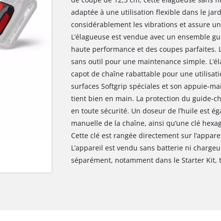
adaptée à une utilisation flexible dans le ja
considérablement les vibrations et assure une
L’élagueuse est vendue avec un ensemble gui
haute performance et des coupes parfaites. L
sans outil pour une maintenance simple. L’é
capot de chaîne rabattable pour une utilisatio
surfaces Softgrip spéciales et son appuie-mai
tient bien en main. La protection du guide-c
en toute sécurité. Un doseur de l’huile est ég
manuelle de la chaîne, ainsi qu’une clé hexa
Cette clé est rangée directement sur l’appare
L’appareil est vendu sans batterie ni chargeu
séparément, notamment dans le Starter Kit, t
Nous avons besoin de ton accord pour
pouvoir charger Google Maps !
This content is not permitted to load due
to trackers that are not disclosed to the