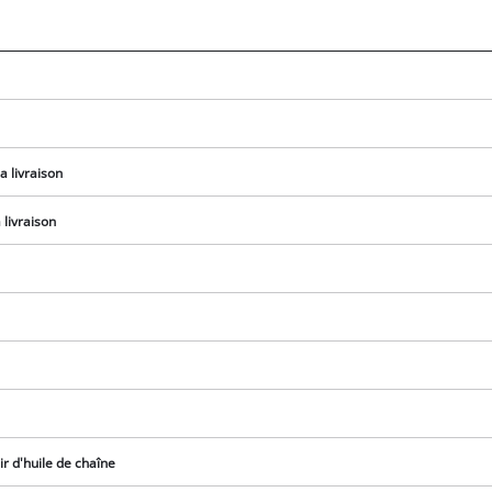
visitor. The website owner needs to setup
the site with their CMP to add this content
to the list of technologies used.
Powered by
Usercentrics Consent
Management Platform
a livraison
livraison
r d'huile de chaîne