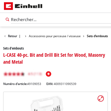
essoires d'outils
Retour
|
Accessoires pour perceuse / visseuse
Sets d’embouts
Sets d’embouts
L-CASE 40-pc. Bit and Drill Bit Set for Wood, Masonry
and Metal
Numéro d'article:
49109053
EAN:
4009311090539
Français
FR
Français