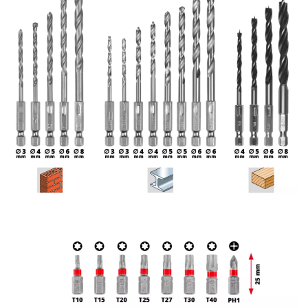
pierre et le béton. La boîte de rangement pratique du set
d'embouts et de forets au design spécial Einhell offre un
espace de rangement organisé pour tous les accessoires.
Tandis que la fermeture robuste Auto-Lock-Clip assure une
fermeture sûre de la boîte, le couvercle transparent permet
de voir facilement le contenu. Ainsi, tous les éléments sont
toujours à portée de main. Avec son vaste choix d'accessoires,
le set Einhell de 40 pièces est le complément parfait pour
chaque arsenal d'outils et permet d'obtenir des résultats
fiables pour une multitude d'applications.