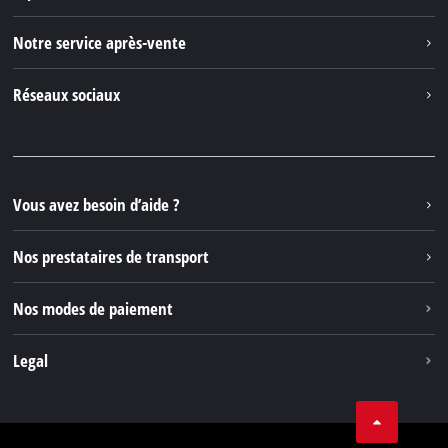
Einhell dans le monde
Notre service après-vente
À propos de nous
Contacter
Réseaux sociaux
Einhell Germany AG
Pièces de rechange et instructions
Facebook
Questions et réponses
YouTube
Instagram
Vous avez besoin d’aide ?
TikTok
Nos prestataires de transport
Pinterest
Nos modes de paiement
Legal
Conditions Générales de Vente
Protection des données