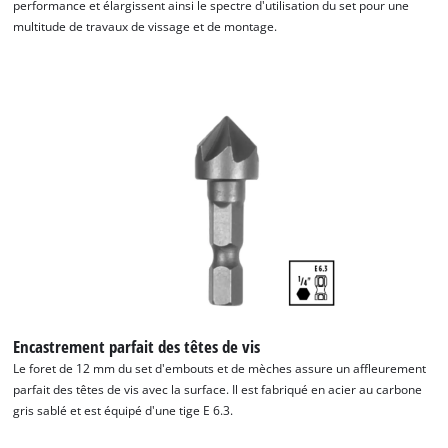
performance et élargissent ainsi le spectre d'utilisation du set pour une
multitude de travaux de vissage et de montage.
Nous avons besoin de ton accord pour
pouvoir charger Google Maps !
This content is not permitted to load due
to trackers that are not disclosed to the
visitor. The website owner needs to setup
the site with their CMP to add this content
to the list of technologies used.
Powered by
Usercentrics Consent
Management Platform
Encastrement parfait des têtes de vis
Le foret de 12 mm du set d'embouts et de mèches assure un affleurement
parfait des têtes de vis avec la surface. Il est fabriqué en acier au carbone
gris sablé et est équipé d'une tige E 6.3.