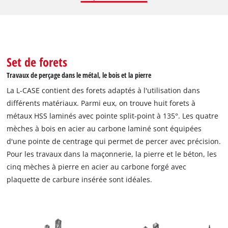
robuste, gris sablé, avec tige C 6.3 et les sorties PH1 / PH2 /
PH3 / PZ1 / PZ2 / PZ3 / H3 / H4 / T10 / T15 / T20 / T25 / T27 / T30
/ T40 / SL5. Le porte-embouts à changement rapide de 60 mm
de long en acier au carbone avec tige E 6.3, douille métallique
et aimant puissant assure un changement d'embout rapide et
Set de forets
facile. Le kit Einhell comprend également cinq douilles de
Travaux de perçage dans le métal, le bois et la pierre
tailles 5 / 6 / 8 / 10 / 13 mm à entraînement 1/4", fabriquées
La L-CASE contient des forets adaptés à l'utilisation dans
en acier CV. Pour une meilleure prise en main et une plus
différents matériaux. Parmi eux, on trouve huit forets à
grande durabilité, les douilles grises sablées sont satinées
métaux HSS laminés avec pointe split-point à 135°. Les quatre
avec des cannelures. La fraise à lamer de 12 mm avec tige E
mèches à bois en acier au carbone laminé sont équipées
6.3 est en acier au carbone gris sablé et robuste. En outre, la
d'une pointe de centrage qui permet de percer avec précision.
L-CASE propose huit forets à métaux en acier HSS laminé avec
Pour les travaux dans la maçonnerie, la pierre et le béton, les
pointe Split-Point à 135°. Les quatre mèches à bois sont en
cinq mèches à pierre en acier au carbone forgé avec
acier au carbone laminé et sont équipées d'une pointe de
plaquette de carbure insérée sont idéales.
centrage qui permet de percer avec précision et facilité. Cinq
mèches à pierre en acier au carbone forgé avec plaquette en
métal dur insérée complètent le set d'outils Einhell et
conviennent parfaitement aux travaux dans la maçonnerie, la