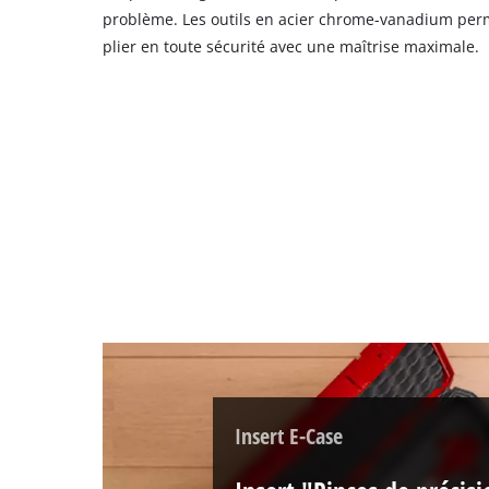
owner
problème. Les outils en acier chrome-vanadium perme
needs
plier en toute sécurité avec une maîtrise maximale.
to
setup
the
site
with
their
CMP
to
add
this
content
to
the
list
of
technologies
used.
Insert E-Case
Powered
by