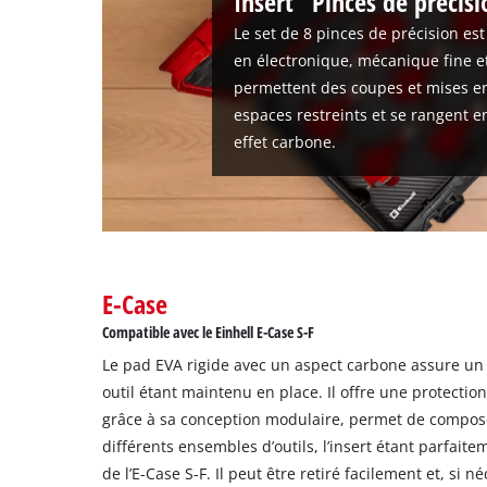
Insert "Pinces de précisi
Usercentrics
Le set de 8 pinces de précision es
Consent
en électronique, mécanique fine e
Management
permettent des coupes et mises e
Platform
espaces restreints et se rangent e
effet carbone.
E-Case
Compatible avec le Einhell E-Case S-F
Le pad EVA rigide avec un aspect carbone assure u
outil étant maintenu en place. Il offre une protection
grâce à sa conception modulaire, permet de compose
différents ensembles d’outils, l’insert étant parfai
de l’E-Case S-F. Il peut être retiré facilement et, si