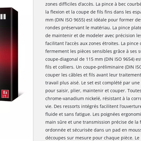
zones difficiles d’accès. La pince à bec courb
la flexion et la coupe de fils fins dans les es
mm (DIN ISO 9655) est idéale pour former des
rondes préservant le matériau. La pince pla
de maintenir et de modeler avec précision les
facilitant l’accès aux zones étroites. La pinc
fermement les pièces sensibles grâce à ses s
coupe-diagonal de 115 mm (DIN ISO 9654) est
fils et colliers. Un coupe-préliminaire (DIN I
couper les câbles et fils avant leur traitemen
travail plus aisé. Le set est complété par un
pour saisir, plier, maintenir et couper. Toute
chrome-vanadium nickelé, résistant à la corr
vie. Des ressorts intégrés facilitent l’ouvert
fluide et sans fatigue. Les poignées ergonom
main sûre et une transmission précise de la f
ordonnée et sécurisée dans un pad en mousse
découpes sur mesure pour chaque pièce. Le 