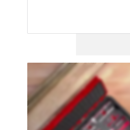
Nous
avons
besoin
de ton
accord
pour
pouvoir
charger