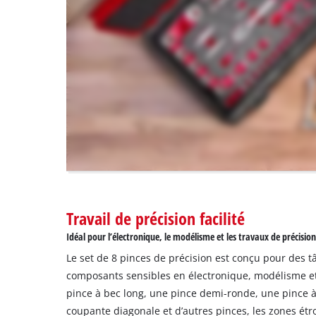
Youtube
!
This
content
is
not
permitted
to
load
due
to
trackers
that
are
Travail de précision facilité
not
Idéal pour l’électronique, le modélisme et les travaux de précisio
disclosed
to
Le set de 8 pinces de précision est conçu pour des t
the
composants sensibles en électronique, modélisme e
visitor.
pince à bec long, une pince demi-ronde, une pince 
The
coupante diagonale et d’autres pinces, les zones ét
website