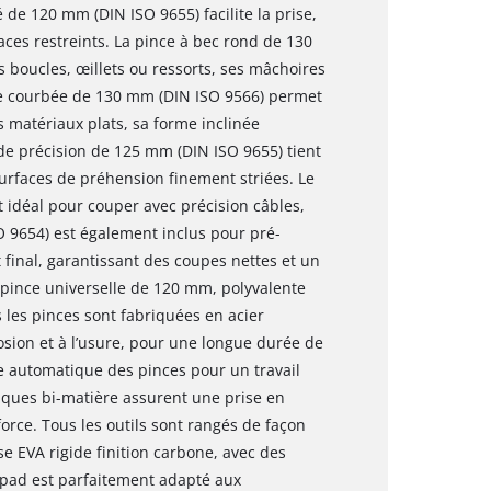
é de 120 mm (DIN ISO 9655) facilite la prise,
paces restreints. La pince à bec rond de 130
 boucles, œillets ou ressorts, ses mâchoires
te courbée de 130 mm (DIN ISO 9566) permet
 matériaux plats, sa forme inclinée
e de précision de 125 mm (DIN ISO 9655) tient
urfaces de préhension finement striées. Le
 idéal pour couper avec précision câbles,
SO 9654) est également inclus pour pré-
t final, garantissant des coupes nettes et un
e pince universelle de 120 mm, polyvalente
s les pinces sont fabriquées en acier
osion et à l’usure, pour une longue durée de
ure automatique des pinces pour un travail
iques bi-matière assurent une prise en
orce. Tous les outils sont rangés de façon
 EVA rigide finition carbone, avec des
pad est parfaitement adapté aux