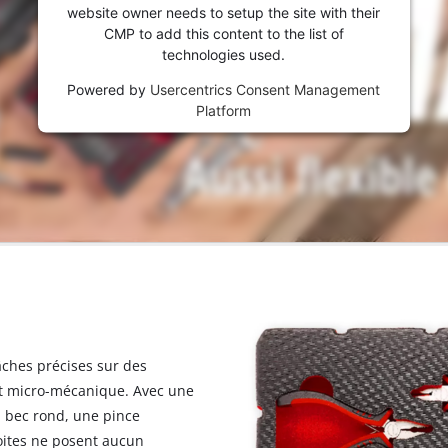
visitor. The website owner needs to setup
website owner needs to setup the site with their
the site with their CMP to add this content
CMP to add this content to the list of
to the list of technologies used.
technologies used.
Powered by
Usercentrics Consent
Powered by
Usercentrics Consent Management
Management Platform
Platform
n
âches précises sur des
t micro-mécanique. Avec une
à bec rond, une pince
roites ne posent aucun