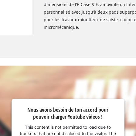
dimensions de l’E-Case S-F, amovible ou in
personnalisé avec jusqu’à deux pads superpo
pour les travaux minutieux de saisie, coupe 
micromécanique.
Nous avons besoin de ton accord pour
Nous avons besoin de ton accord pour
pouvoir charger Google Maps !
pouvoir charger Youtube videos !
This content is not permitted to load due
This content is not permitted to load due to
to trackers that are not disclosed to the
trackers that are not disclosed to the visitor. The