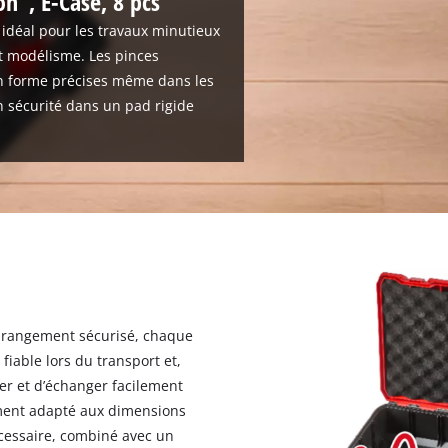
on", E-Case, 8 pcs
t idéal pour les travaux minutieux
t modélisme. Les pinces
n forme précises même dans les
n sécurité dans un pad rigide
n rangement sécurisé, chaque
 fiable lors du transport et,
r et d’échanger facilement
tement adapté aux dimensions
 nécessaire, combiné avec un