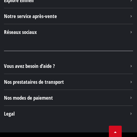
Explore Einhell
English
Einhell dans le monde
Deutsch
Notre service après-vente
À propos de nous
Italiano
Contacter
Réseaux sociaux
Einhell Germany AG
Pièces de rechange et instructions
Facebook
Questions et réponses
YouTube
Instagram
Vous avez besoin d’aide ?
TikTok
Nos prestataires de transport
Pinterest
Nos modes de paiement
Legal
Conditions Générales de Vente
Protection des données