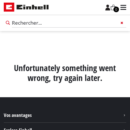
0
Unfortunately something went
wrong, try again later.
Vos avantages
Français
FR
Français