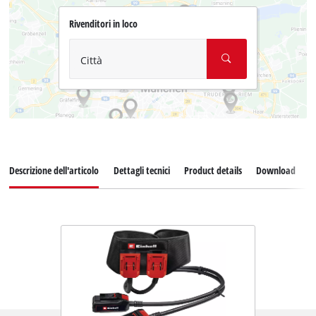
Rivenditori in loco
Città
Descrizione dell'articolo
Dettagli tecnici
Product details
Download
P