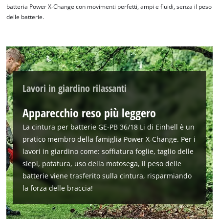
batteria Power X-Change con movimenti perfetti, ampi e fluidi, senza il peso
Abbiamo bisogno del vostro permesso
delle batterie.
per caricare Google Maps!
This content is not permitted to load due
to trackers that are not disclosed to the
visitor. The website owner needs to setup
the site with their CMP to add this content
to the list of technologies used.
Lavori in giardino rilassanti
Powered by
Usercentrics Consent
Apparecchio reso più leggero
Management Platform
La cintura per batterie GE-PB 36/18 Li di Einhell è un
pratico membro della famiglia Power X-Change. Per i
lavori in giardino come: soffiatura foglie, taglio delle
siepi, potatura, uso della motosega, il peso delle
batterie viene trasferito sulla cintura, risparmiando
la forza delle braccia!