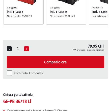
Valigetta
Valigetta
Valigetta
incl. E-Case S
incl. E-Case M
incl. E-Case L
No articolo: 4540011
No articolo: 4540021
No articolo: 4
79.95 CHF
-
+
IVA inclusa, più spedizione
Quantity
Compralo ora
Confronta il prodotto
Cintura portabatteria
GE-PB 36/18 Li
Componente della famiglia Power X-Change