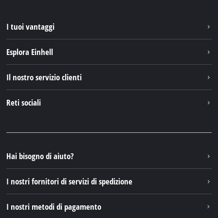
I tuoi vantaggi
Esplora Einhell
Einhell nel mondo
Il nostro servizio clienti
Chi siamo
Contattare
Reti sociali
Einhell Germany AG
Pezzi di ricambio e istruzioni
Facebook
Domande e risposte
YouTube
Instagram
Hai bisogno di aiuto?
TikTok
I nostri fornitori di servizi di spedizione
Pinterest
I nostri metodi di pagamento