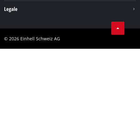
Legale
Condizioni generali di contratto
Protezione dei dati
© 2026 Einhell Schweiz AG
Testata
Conformità