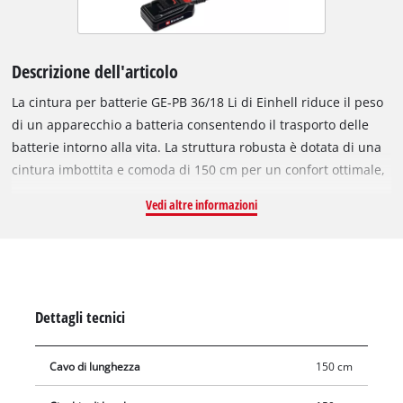
Descrizione dell'articolo
La cintura per batterie GE-PB 36/18 Li di Einhell riduce il peso
di un apparecchio a batteria consentendo il trasporto delle
batterie intorno alla vita. La struttura robusta è dotata di una
cintura imbottita e comoda di 150 cm per un confort ottimale,
alleggerendo dal peso delle batterie. Per esempio, è possibile
Vedi altre informazioni
eseguire con minor sforzo e maggior comodità i lavori con
tagliasiepi, potatore, tagliasiepi alto, attrezzi multifunzione,
soffiatore/aspiratore per foglie o motoseghe Power X-Change.
Questo membro multifunzione della famiglia Power X Change
è adatto per gli apparecchi da 36 V e 18 V, e nel caso in cui 18
Dettagli tecnici
V siano sufficienti, è facile rimuovere l'alloggiamento della
seconda batteria. Il gancio per cavi supplementare è un
Cavo di lunghezza
150 cm
ottimo aiuto durante i lavori complessi in spazi ridotti: il cavo
si appende comodamente all'apposito pratico gancio. Grazie