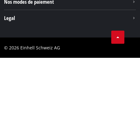
Nos modes de paiement
Legal
Conditions Générales de Vente
Protection des données
© 2026 Einhell Schweiz AG
Marque
Conformité