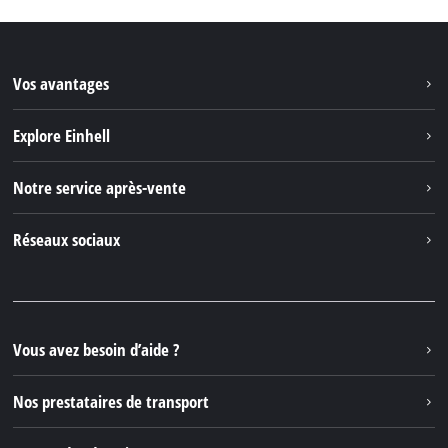
Vos avantages
Explore Einhell
Einhell dans le monde
Notre service après-vente
À propos de nous
Contacter
Réseaux sociaux
Einhell Germany AG
Pièces de rechange et instructions
Facebook
Questions et réponses
YouTube
Instagram
Vous avez besoin d’aide ?
TikTok
Nos prestataires de transport
Pinterest