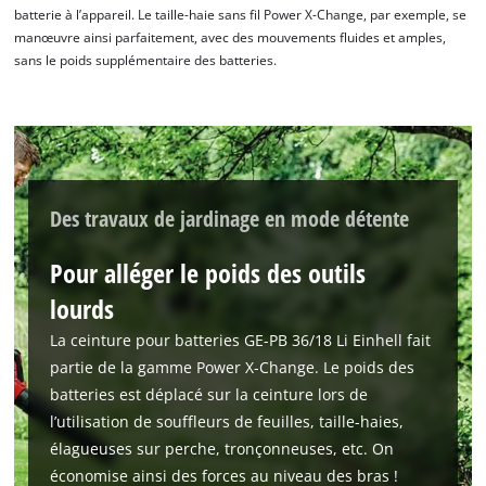
batterie à l’appareil. Le taille-haie sans fil Power X-Change, par exemple, se
manœuvre ainsi parfaitement, avec des mouvements fluides et amples,
Nous avons besoin de ton accord pour
sans le poids supplémentaire des batteries.
pouvoir charger Google Maps !
This content is not permitted to load due
to trackers that are not disclosed to the
visitor. The website owner needs to setup
the site with their CMP to add this content
to the list of technologies used.
Des travaux de jardinage en mode détente
Powered by
Usercentrics Consent
Management Platform
Pour alléger le poids des outils
lourds
La ceinture pour batteries GE-PB 36/18 Li Einhell fait
partie de la gamme Power X-Change. Le poids des
batteries est déplacé sur la ceinture lors de
l’utilisation de souffleurs de feuilles, taille-haies,
élagueuses sur perche, tronçonneuses, etc. On
économise ainsi des forces au niveau des bras !