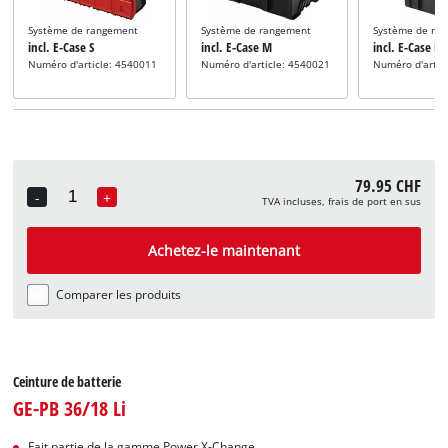
Système de rangement
Système de rangement
Système de ra
incl. E-Case S
incl. E-Case M
incl. E-Case L
Numéro d'article: 4540011
Numéro d'article: 4540021
Numéro d'artic
79.95 CHF
-
+
TVA incluses, frais de port en sus
Quantity
Achetez-le maintenant
Comparer les produits
Ceinture de batterie
GE-PB 36/18 Li
Fait partie de la gamme Power X-Change