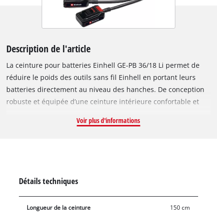
Description de l'article
La ceinture pour batteries Einhell GE-PB 36/18 Li permet de
réduire le poids des outils sans fil Einhell en portant leurs
batteries directement au niveau des hanches. De conception
robuste et équipée d’une ceinture intérieure confortable et
matelassée pour un confort optimal, la ceinture pour batteries
Voir plus d'informations
facilite l’utilisation des outils sans fil. Elle permet notamment
d’utiliser plus confortablement et avec moins d’efforts des
outils comme les taille-haies, élagueuses sur perche, taille-
haies télescopiques, outils multifonctions,
souffleurs/aspirateurs de feuilles ou tronçonneuses de la
Détails techniques
gamme PXC. Cet accessoire multifonctions de la gamme
Power X-Change est adapté aux appareils 36 V et 18 V. Pour
Longueur de la ceinture
150 cm
les appareils fonctionnant uniquement en 18 V, il suffit de