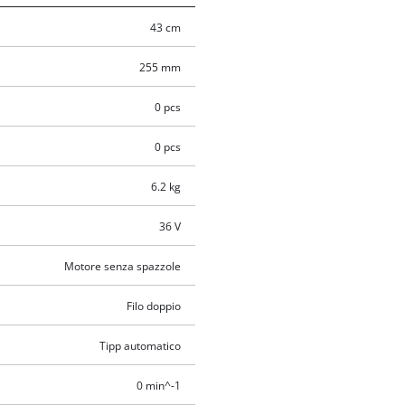
43 cm
255 mm
0 pcs
0 pcs
6.2 kg
36 V
Motore senza spazzole
Filo doppio
Tipp automatico
0 min^-1