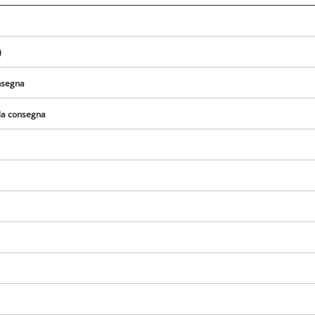
visitor. The website owner needs to setup
the site with their CMP to add this content
to the list of technologies used.
)
Powered by
Usercentrics Consent
Management Platform
onsegna
lla consegna