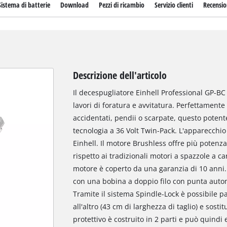
Sistema di batterie
Download
Pezzi di ricambio
Servizio clienti
Recensio
Descrizione dell'articolo
Il decespugliatore Einhell Professional GP-BC 3
lavori di foratura e avvitatura. Perfettamente
accidentati, pendii o scarpate, questo pote
tecnologia a 36 Volt Twin-Pack. L'apparecchi
Einhell. Il motore Brushless offre più poten
rispetto ai tradizionali motori a spazzole a ca
motore è coperto da una garanzia di 10 anni. 
con una bobina a doppio filo con punta automa
Tramite il sistema Spindle-Lock è possibile p
all'altro (43 cm di larghezza di taglio) e sosti
protettivo è costruito in 2 parti e può quindi 