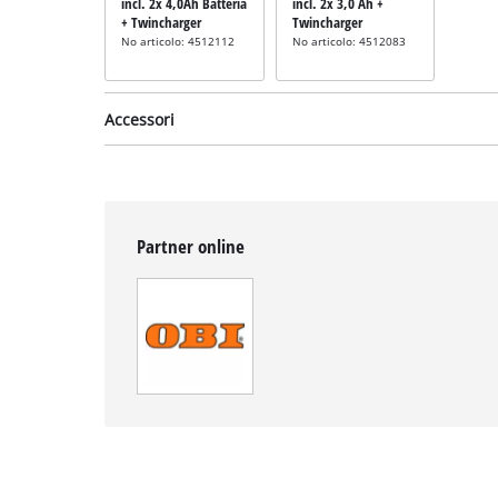
incl. 2x 4,0Ah Batteria
incl. 2x 3,0 Ah +
+ Twincharger
Twincharger
No articolo: 4512112
No articolo: 4512083
Accessori
Partner online
Lama per
decespugliatore
incl. lama di ricambio
per cespugli
No articolo: 3405082