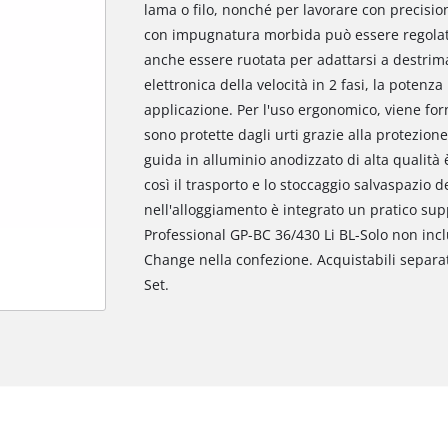
lama o filo, nonché per lavorare con precisione
con impugnatura morbida può essere regolat
anche essere ruotata per adattarsi a destrima
elettronica della velocità in 2 fasi, la potenza
applicazione. Per l'uso ergonomico, viene for
sono protette dagli urti grazie alla protezione 
guida in alluminio anodizzato di alta qualità è 
così il trasporto e lo stoccaggio salvaspazio d
nell'alloggiamento è integrato un pratico sup
Professional GP-BC 36/430 Li BL-Solo non incl
Change nella confezione. Acquistabili separa
Set.
Abbiamo bisogno del vostro permesso
per caricare Google Maps!
This content is not permitted to load due
to trackers that are not disclosed to the