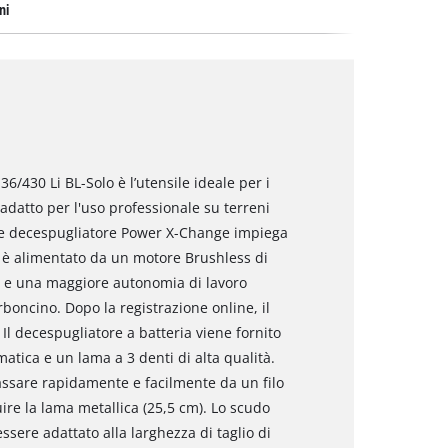
ni
6/430 Li BL-Solo è l’utensile ideale per i
 adatto per l'uso professionale su terreni
nte decespugliatore Power X-Change impiega
o è alimentato da un motore Brushless di
za e una maggiore autonomia di lavoro
rboncino. Dopo la registrazione online, il
Il decespugliatore a batteria viene fornito
tica e un lama a 3 denti di alta qualità.
assare rapidamente e facilmente da un filo
tuire la lama metallica (25,5 cm). Lo scudo
essere adattato alla larghezza di taglio di