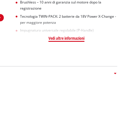
Brushless – 10 anni di garanzia sul motore dopo la
registrazione
Tecnologia TWIN-PACK: 2 batterie da 18V Power X-Change -
per maggiore potenza
Impugnatura universale regolabile (P-Handle)
Vedi altre informazioni