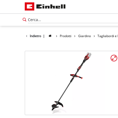
Indietro
|
Prodotti
Giardino
Tagliabordi e
Italiano
IT
Italiano