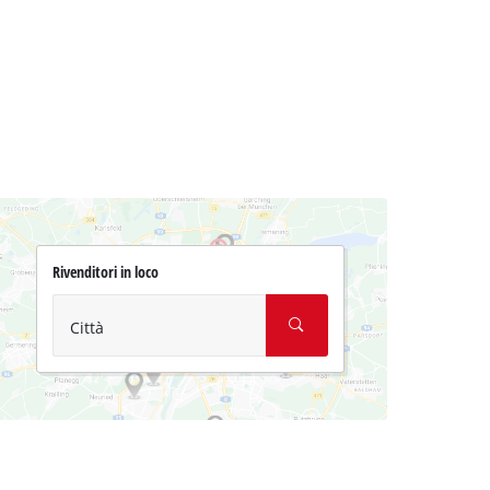
Rivenditori in loco
Città