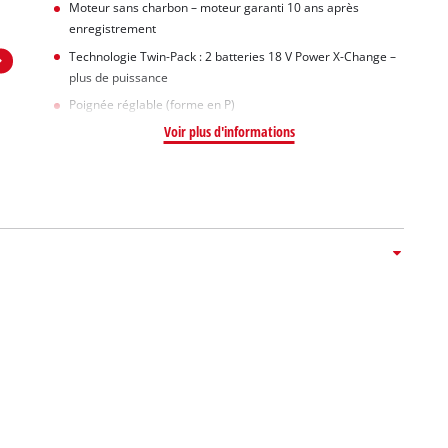
Moteur sans charbon – moteur garanti 10 ans après
enregistrement
Technologie Twin-Pack : 2 batteries 18 V Power X-Change –
plus de puissance
Poignée réglable (forme en P)
Voir plus d'informations