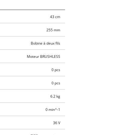
43 cm
255 mm
Bobine à deux fils
Moteur BRUSHLESS
0 pcs
0 pcs
6.2 kg
0 min^-1
36 V