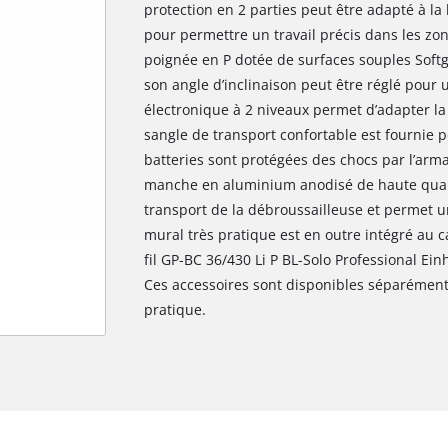
protection en 2 parties peut être adapté à la 
pour permettre un travail précis dans les zone
poignée en P dotée de surfaces souples Softgr
son angle d’inclinaison peut être réglé pour 
électronique à 2 niveaux permet d’adapter la
sangle de transport confortable est fournie 
batteries sont protégées des chocs par l’arma
manche en aluminium anodisé de haute qualité 
transport de la débroussailleuse et permet
mural très pratique est en outre intégré au c
fil GP-BC 36/430 Li P BL-Solo Professional Ein
Ces accessoires sont disponibles séparément,
pratique.
Nous avons besoin de ton accord pour
pouvoir charger Google Maps !
This content is not permitted to load due
to trackers that are not disclosed to the