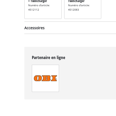
+ Twincharger
Twincharger
Numéro d'article:
Numéro d'article:
4512112
4512083
Accessoires
Partenaire en ligne
Accessoire pour
débroussailleuse
incl. lame de
rechange pour
broussailleuse
Numéro d'article:
3405082