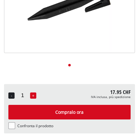
English
Deutsch
Français
17.95 CHF
-
+
IVA inclusa, più spedizione
Quantity
Compralo ora
Confronta il prodotto