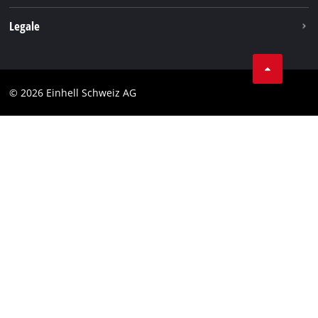
Legale
Condizioni generali di contratto
Protezione dei dati
© 2026 Einhell Schweiz AG
Testata
Conformità