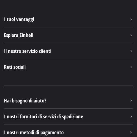
I tuoi vantaggi
Esplora Einhell
Einhell nel mondo
Il nostro servizio clienti
Chi siamo
Contattare
Reti sociali
Einhell Germany AG
Pezzi di ricambio e istruzioni
Facebook
Domande e risposte
YouTube
Instagram
Hai bisogno di aiuto?
TikTok
I nostri fornitori di servizi di spedizione
Pinterest
I nostri metodi di pagamento