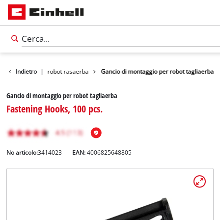
Accessori per robot rasaerba
Indietro
|
Gancio di montaggio per robot tagliaerba
Gancio di montaggio per robot tagliaerba
Fastening Hooks, 100 pcs.
No articolo:
3414023
EAN:
4006825648805
Italiano
IT
Italiano