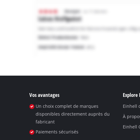
Vos avantages
Explore 
Un choix complet de marques
Einhell
disponibles directement auprès du
À propo
fabricant
Einhell
Paiements sécurisés