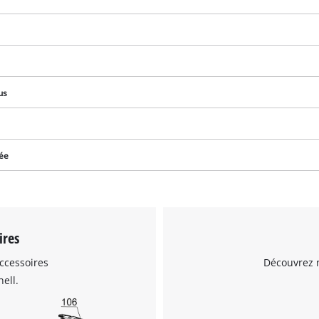
us
ée
ires
ccessoires
Découvrez n
ell.