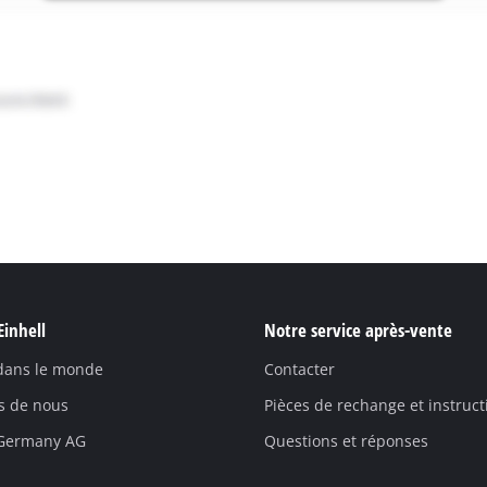
Einhell
Notre service après-vente
 dans le monde
Contacter
s de nous
Pièces de rechange et instruct
 Germany AG
Questions et réponses