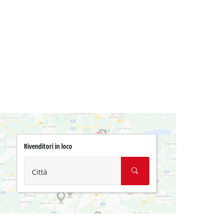
Rivenditori in loco
Città