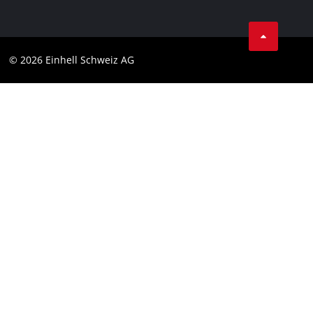
AGBs
Datenschutz
© 2026 Einhell Schweiz AG
Impressum
Compliance