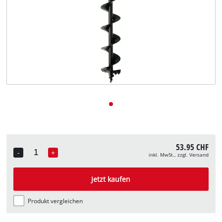
Deutsch
DE
Deutsch
English
Italiano
Français
53.95 CHF
-
+
inkl. MwSt., zzgl. Versand
Quantity
Jetzt kaufen
Produkt vergleichen