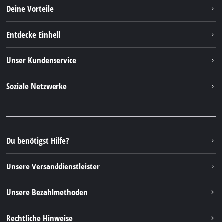
Deine Vorteile
Entdecke Einhell
Einhell Weltweit
Unser Kundenservice
Über uns
Kontakt
Soziale Netzwerke
Einhell Germany AG
Ersatzteile & Anleitungen
Facebook
FAQs
YouTube
Instagram
Du benötigst Hilfe?
TikTok
Unsere Versanddienstleister
Pinterest
Unsere Bezahlmethoden
Rechtliche Hinweise