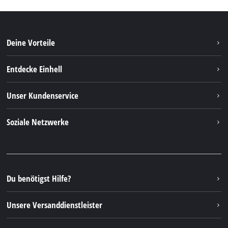
Deine Vorteile
Entdecke Einhell
Einhell Weltweit
Unser Kundenservice
Über uns
Kontakt
Soziale Netzwerke
Einhell Germany AG
Ersatzteile & Anleitungen
Facebook
FAQs
YouTube
Instagram
Du benötigst Hilfe?
TikTok
Unsere Versanddienstleister
Pinterest