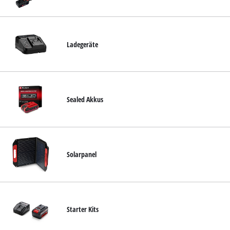
Deutsch
DE
Deutsch
English
Ladegeräte
Italiano
Français
Sealed Akkus
Solarpanel
Starter Kits