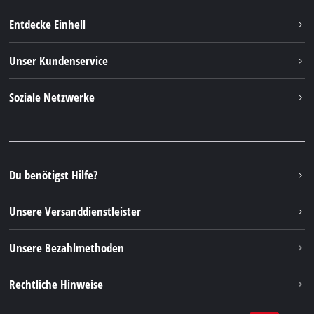
Entdecke Einhell
Einhell Weltweit
Unser Kundenservice
Über uns
Kontakt
Soziale Netzwerke
Einhell Germany AG
Ersatzteile & Anleitungen
Facebook
FAQs
YouTube
Instagram
Du benötigst Hilfe?
TikTok
Unsere Versanddienstleister
Pinterest
Unsere Bezahlmethoden
Rechtliche Hinweise
AGBs