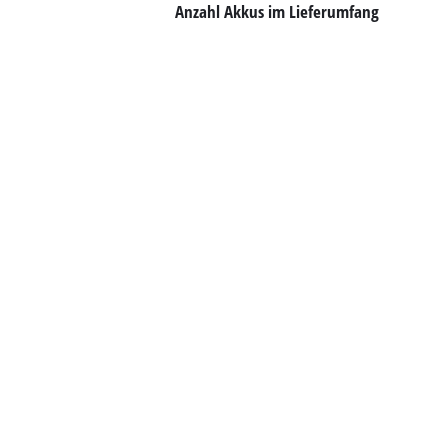
Deutsch
Anzahl Akkus im Lieferumfang
DE
Deutsch
English
Italiano
Français