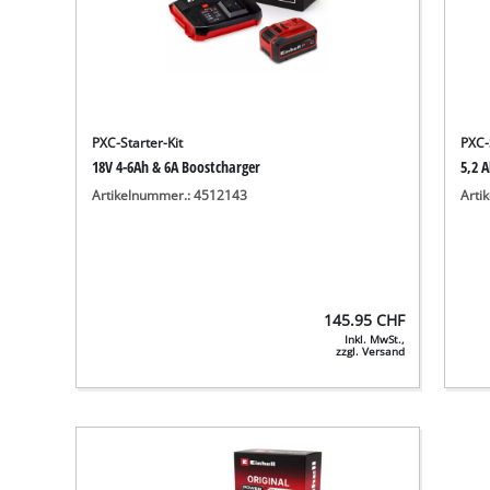
PXC-Starter-Kit
PXC-
18V 4-6Ah & 6A Boostcharger
5,2 A
Artikelnummer.: 4512143
Arti
145.95
CHF
Inkl. MwSt.,
zzgl. Versand