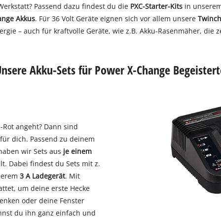
 Werkstatt? Passend dazu findest du die
PXC-Starter-Kits
in unserem 
ange Akkus
. Für 36 Volt Geräte eignen sich vor allem unsere
Twinch
rgie – auch für kraftvolle Geräte, wie z.B. Akku-Rasenmäher, die
Unsere Akku-Sets für Power X-Change Begeistert
l-Rot angeht? Dann sind
 für dich. Passend zu deinem
haben wir Sets aus
je einem
. Dabei findest du Sets mit z.
nserem
3 A Ladegerät
. Mit
attet, um deine erste Hecke
senken oder deine Fenster
kannst du ihn ganz einfach und