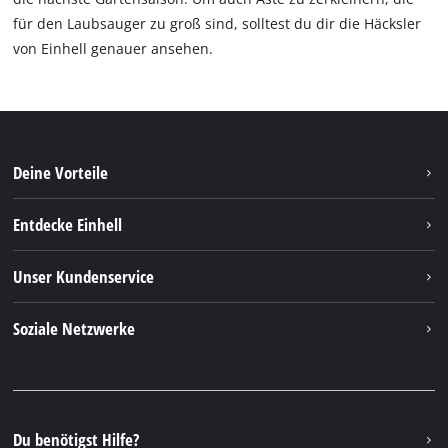
für den Laubsauger zu groß sind, solltest du dir die Häcksler
von Einhell genauer ansehen.
Deine Vorteile
Entdecke Einhell
Einhell Weltweit
Unser Kundenservice
Über uns
Kontakt
Soziale Netzwerke
Einhell Germany AG
Ersatzteile & Anleitungen
Facebook
FAQs
YouTube
Instagram
Du benötigst Hilfe?