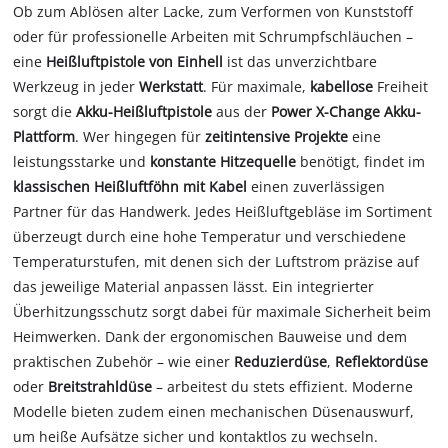
Ob zum Ablösen alter Lacke, zum Verformen von Kunststoff
oder für professionelle Arbeiten mit Schrumpfschläuchen –
eine
Heißluftpistole von Einhell
ist das unverzichtbare
Werkzeug in jeder
Werkstatt
. Für maximale,
kabellose
Freiheit
sorgt die
Akku-Heißluftpistole
aus der
Power X-Change Akku-
Plattform
. Wer hingegen für
zeitintensive Projekte
eine
leistungsstarke und
konstante Hitzequelle
benötigt, findet im
klassischen Heißluftföhn mit Kabel
einen zuverlässigen
Partner für das Handwerk. Jedes Heißluftgebläse im Sortiment
überzeugt durch eine hohe Temperatur und verschiedene
Temperaturstufen, mit denen sich der Luftstrom präzise auf
das jeweilige Material anpassen lässt. Ein integrierter
Überhitzungsschutz sorgt dabei für maximale Sicherheit beim
Heimwerken. Dank der ergonomischen Bauweise und dem
praktischen Zubehör – wie einer
Reduzierdüse
,
Reflektordüse
oder
Breitstrahldüse
– arbeitest du stets effizient. Moderne
Modelle bieten zudem einen mechanischen Düsenauswurf,
um heiße Aufsätze sicher und kontaktlos zu wechseln.