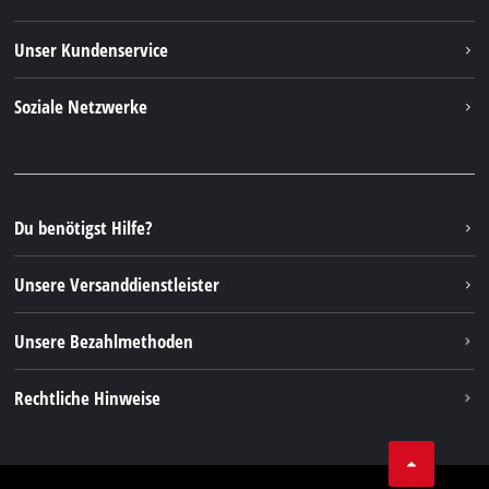
Einhell Weltweit
Unser Kundenservice
Über uns
Kontakt
Soziale Netzwerke
Einhell Germany AG
Ersatzteile & Anleitungen
Facebook
FAQs
YouTube
Instagram
Du benötigst Hilfe?
TikTok
Unsere Versanddienstleister
Pinterest
Unsere Bezahlmethoden
Rechtliche Hinweise
AGBs
Datenschutz