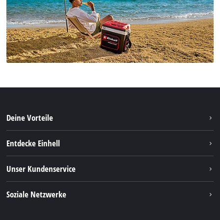
Deine Vorteile
Entdecke Einhell
Einhell Weltweit
Unser Kundenservice
Über uns
Kontakt
Soziale Netzwerke
Einhell Germany AG
Ersatzteile & Anleitungen
Facebook
FAQs