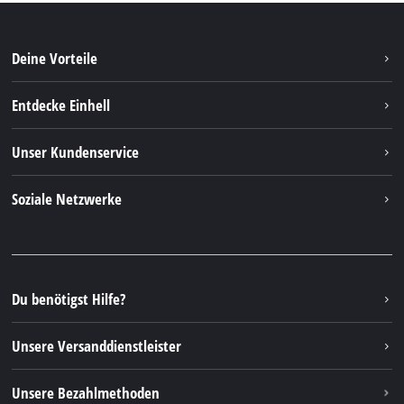
Deine Vorteile
Entdecke Einhell
Einhell Weltweit
Unser Kundenservice
Über uns
Kontakt
Soziale Netzwerke
Einhell Germany AG
Ersatzteile & Anleitungen
Facebook
FAQs
YouTube
Instagram
Du benötigst Hilfe?
TikTok
Unsere Versanddienstleister
Pinterest
Unsere Bezahlmethoden