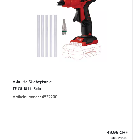
Deutsch
DE
Deutsch
English
Italiano
Français
Akku-Heißklebepistole
TE-CG 18 Li - Solo
Artikelnummer.: 4522200
49.95
CHF
Inkl. MwSt.,