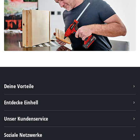
Deine Vorteile
Entdecke Einhell
Einhell Weltweit
Unser Kundenservice
Über uns
Kontakt
Soziale Netzwerke
Einhell Germany AG