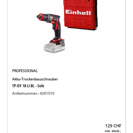
Deutsch
DE
Deutsch
English
Italiano
Français
PROFESSIONAL
Akku-Trockenbauschrauber
TP-DY 18 Li BL - Solo
Artikelnummer.: 4261010
129
CHF
Inkl. MwSt.,