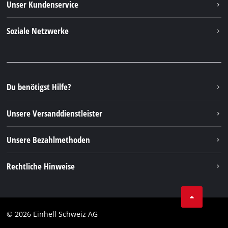
Unser Kundenservice
Über uns
Kontakt
Soziale Netzwerke
Einhell Germany AG
Ersatzteile & Anleitungen
Facebook
FAQs
YouTube
Instagram
Du benötigst Hilfe?
TikTok
Unsere Versanddienstleister
Pinterest
Unsere Bezahlmethoden
Rechtliche Hinweise
AGBs
Datenschutz
© 2026 Einhell Schweiz AG
Impressum