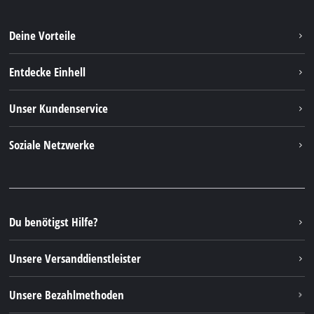
Deine Vorteile
Entdecke Einhell
Einhell Weltweit
Unser Kundenservice
Über uns
Kontakt
Soziale Netzwerke
Einhell Germany AG
Ersatzteile & Anleitungen
Facebook
FAQs
YouTube
Instagram
Du benötigst Hilfe?
TikTok
Unsere Versanddienstleister
Pinterest
Unsere Bezahlmethoden