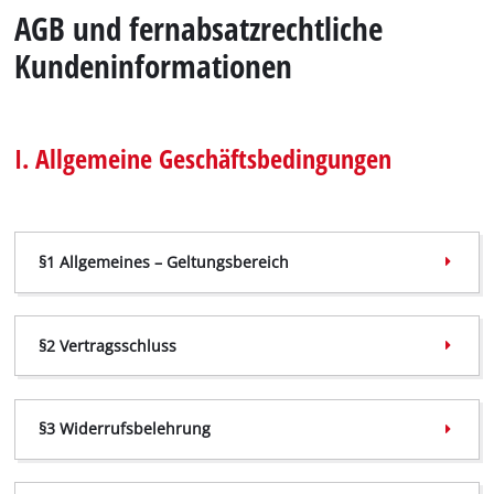
Deutsch
AGB und fernabsatzrechtliche
DE
Deutsch
Kundeninformationen
English
Italiano
I. Allgemeine Geschäftsbedingungen
Français
§1 Allgemeines – Geltungsbereich
§2 Vertragsschluss
§3 Widerrufsbelehrung