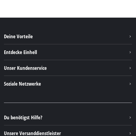
Deine Vorteile
Entdecke Einhell
Einhell Weltweit
Unser Kundenservice
Über uns
Kontakt
Soziale Netzwerke
Einhell Germany AG
Ersatzteile & Anleitungen
Facebook
FAQs
YouTube
Instagram
Du benötigst Hilfe?
TikTok
Unsere Versanddienstleister
Pinterest