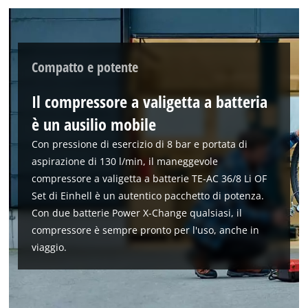
Abbiamo bisogno del vostro permesso
per caricare Google Maps!
This content is not permitted to load due
Compatto e potente
to trackers that are not disclosed to the
visitor. The website owner needs to setup
the site with their CMP to add this content
Il compressore a valigetta a batteria
to the list of technologies used.
è un ausilio mobile
Powered by
Usercentrics Consent
Con pressione di esercizio di 8 bar e portata di
Management Platform
aspirazione di 130 l/min, il maneggevole
compressore a valigetta a batterie TE-AC 36/8 Li OF
Set di Einhell è un autentico pacchetto di potenza.
Con due batterie Power X-Change qualsiasi, il
compressore è sempre pronto per l'uso, anche in
viaggio.