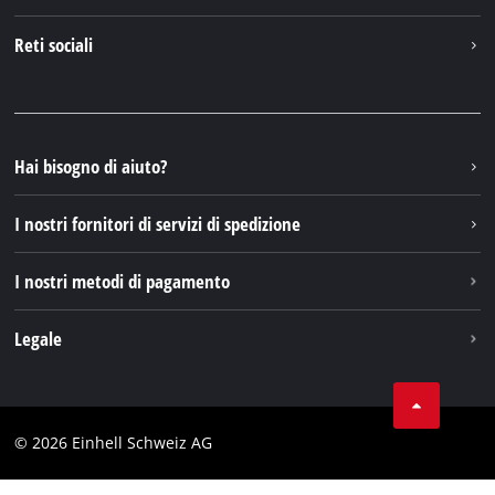
Chi siamo
Contattare
Reti sociali
Einhell Germany AG
Pezzi di ricambio e istruzioni
Facebook
Domande e risposte
YouTube
Instagram
Hai bisogno di aiuto?
TikTok
I nostri fornitori di servizi di spedizione
Pinterest
I nostri metodi di pagamento
Legale
Condizioni generali di contratto
Protezione dei dati
© 2026 Einhell Schweiz AG
Testata
Conformità