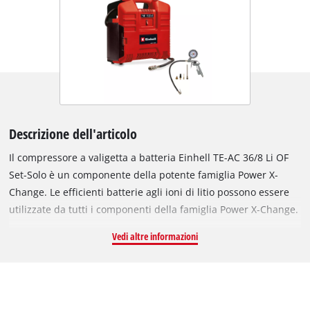
Descrizione dell'articolo
Il compressore a valigetta a batteria Einhell TE-AC 36/8 Li OF
Set-Solo è un componente della potente famiglia Power X-
Change. Le efficienti batterie agli ioni di litio possono essere
utilizzate da tutti i componenti della famiglia Power X-Change.
Il compressore a valigetta a batteria è un prezioso ausilio in
Vedi altre informazioni
pratico formato ridotto per applicazioni fino a 8 bar di
pressione Risulta pertanto particolarmente idoneo per la
gonfiatura rapida di pneumatici di biciclette, automobili e
motocicli. Nessun problema neppure con i copertoni più