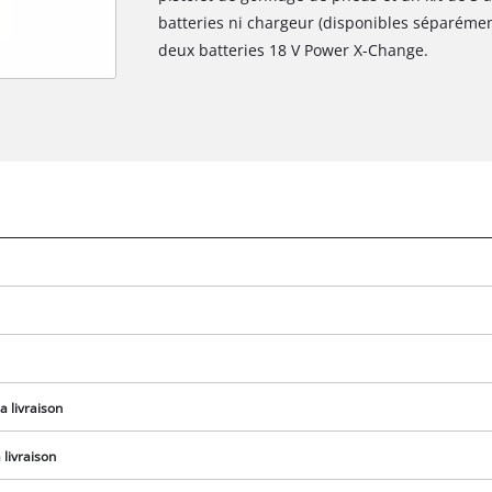
batteries ni chargeur (disponibles séparémen
deux batteries 18 V Power X-Change.
Nous avons besoin de ton accord pour
a livraison
pouvoir charger Google Maps !
This content is not permitted to load due
livraison
to trackers that are not disclosed to the