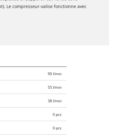
t). Le compresseur-valise fonctionne avec
90 l/min
55 l/min
38 l/min
0 pcs
0 pcs