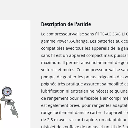
Description de l'article
Le compresseur-valise sans fil TE-AC 36/8 Li O
gamme Power X-Change. Les batteries aux cel
compatibles avec tous les appareils de la g
sans fil est un appareil compact mais puissan
maximum. Il permet ainsi notamment de gonf
voitures et motos. Ce compresseur-valise san
pompe, de gonfler les pneus exigeants des v
poignée très pratique assurent sa mobilité e
lubrification ni entretien ne nécessite qu’
de rangement pour le flexible à air comprimé 
est également prévu pour ranger les adaptate
range facilement dans le carter. L’appareil 
de 2,5 m avec raccord rapide, un adaptateur p
pistolet de gonflage de pneus et un kit de 3 