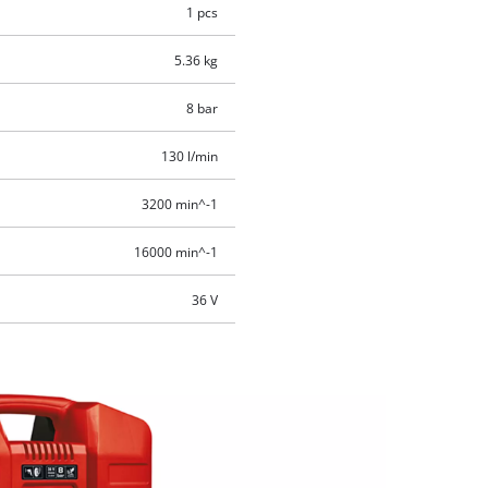
1 pcs
5.36 kg
8 bar
130 l/min
3200 min^-1
16000 min^-1
36 V