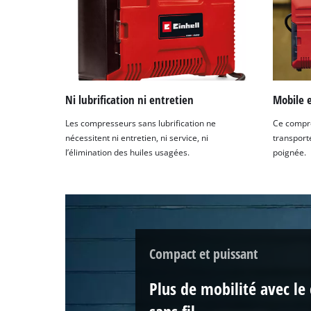
Ni lubrification ni entretien
Mobile e
Les compresseurs sans lubrification ne
Ce compre
nécessitent ni entretien, ni service, ni
transport
l’élimination des huiles usagées.
poignée.
Compact et puissant
Plus de mobilité avec le