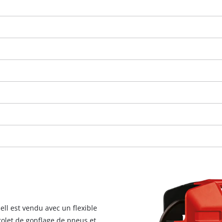
visitor. The website owner needs to setup
the site with their CMP to add this content
to the list of technologies used.
Powered by
Usercentrics Consent
Management Platform
ell est vendu avec un flexible
tolet de gonflage de pneus et