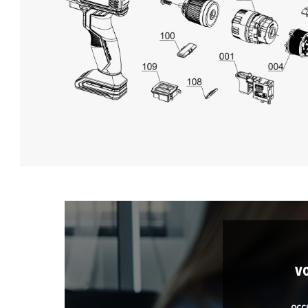
v
occ