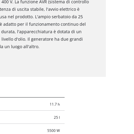
400 V. La funzione AVR (sistema di controllo
za di uscita stabile, l'avvio elettrico è
clusa nel prodotto. L'ampio serbatoio da 25
o è adatto per il funzionamento continuo del
a durata, l'apparecchiatura è dotata di un
 livello d'olio. Il generatore ha due grandi
 un luogo all'altro.
11.7 h
25 l
5500 W