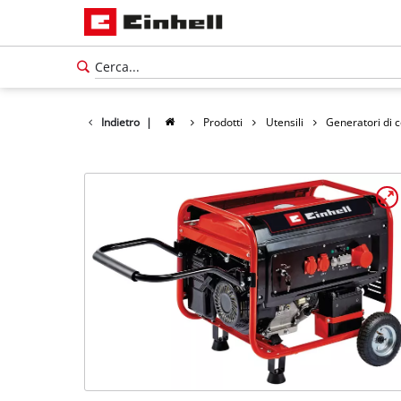
Indietro
|
Prodotti
Utensili
Generatori di 
Italiano
IT
Italiano