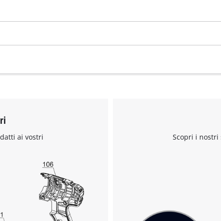
visitor. The website owner needs to setup
the site with their CMP to add this content
to the list of technologies used.
Powered by
Usercentrics Consent
Management Platform
ri
datti ai vostri
Scopri i nostri