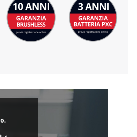
o.
bi e