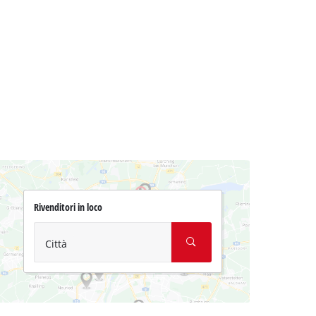
Rivenditori in loco
Città