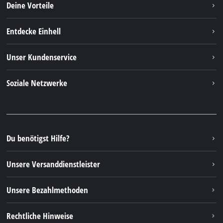
Deine Vorteile
Entdecke Einhell
Einhell Weltweit
Unser Kundenservice
Über uns
Kontakt
Soziale Netzwerke
Einhell Germany AG
Ersatzteile & Anleitungen
Facebook
FAQs
YouTube
Instagram
Du benötigst Hilfe?
TikTok
Unsere Versanddienstleister
Pinterest
Unsere Bezahlmethoden
Rechtliche Hinweise