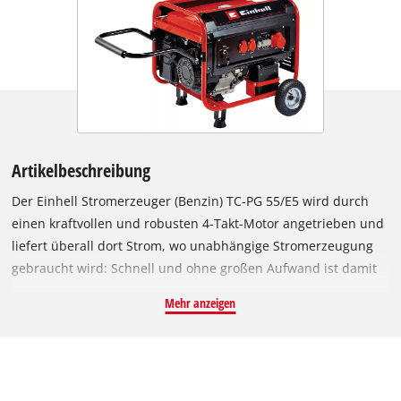
Artikelbeschreibung
Der Einhell Stromerzeuger (Benzin) TC-PG 55/E5 wird durch
einen kraftvollen und robusten 4-Takt-Motor angetrieben und
liefert überall dort Strom, wo unabhängige Stromerzeugung
gebraucht wird: Schnell und ohne großen Aufwand ist damit
Strom bereitgestellt in Schrebergärten, auf Baustellen, beim
Mehr anzeigen
Camping, in Werkstätten, Garagen oder auch für den Urlaub
in freistehenden Gebäuden sowie in Wald-, Fischer- und
Berghütten. Der Generator erfüllt die Anforderungen der EU
Verordnung 2016/1628 (Emission 5). Über zwei 230V-