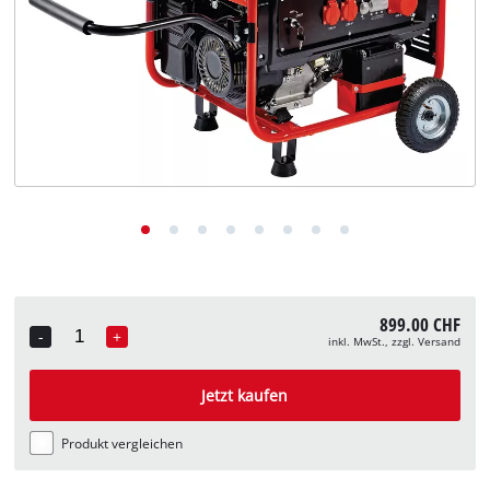
Deutsch
DE
Deutsch
English
Italiano
Français
899.00 CHF
-
+
inkl. MwSt., zzgl. Versand
Quantity
Jetzt kaufen
Produkt vergleichen