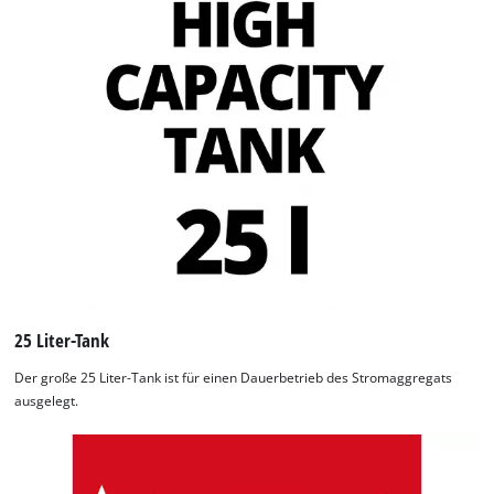
25 Liter-Tank
Der große 25 Liter-Tank ist für einen Dauerbetrieb des Stromaggregats
ausgelegt.