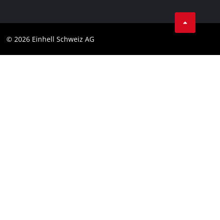
AGBs
Datenschutz
© 2026 Einhell Schweiz AG
Impressum
Compliance