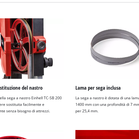
visitor. The website owner needs to setup
the site with their CMP to add this content
to the list of technologies used.
Powered by
Usercentrics Consent
Management Platform
ostituzione del nastro
Lama per sega inclusa
ella sega a nastro Einhell TC-SB 200
La sega a nastro è dotata di una lam
re sostituita facilmente e
1400 mm con una profondità di 7 mm
te senza bisogno di attrezzi.
per 25,4 mm.