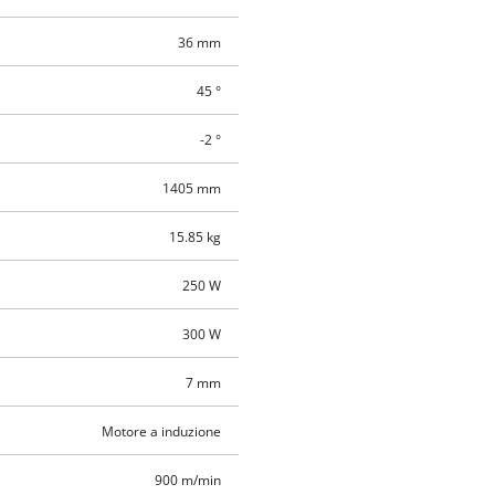
36 mm
45 °
-2 °
1405 mm
15.85 kg
250 W
300 W
7 mm
Motore a induzione
900 m/min