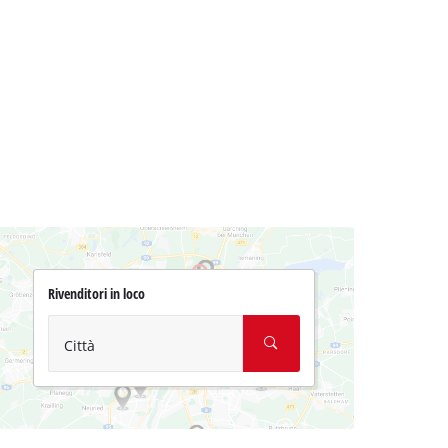
Rivenditori in loco
Città