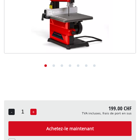
English
Deutsch
Italiano
199.00 CHF
-
+
TVA incluses, frais de port en sus
Quantity
Achetez-le maintenant