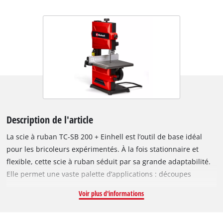
Description de l'article
La scie à ruban TC-SB 200 + Einhell est l’outil de base idéal
pour les bricoleurs expérimentés. À la fois stationnaire et
flexible, cette scie à ruban séduit par sa grande adaptabilité.
Elle permet une vaste palette d’applications : découpes
droites ou curvilignes, coupes d’onglets, coupes
Voir plus d'informations
perpendiculaires aux fibres. Son puissant moteur 300 W
permet de réaliser facilement des découpes extrêmement