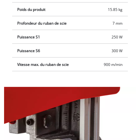
coupes droites et précises. De plus, le changement de lame
s’effectue rapidement et sans outil.
Poids du produit
15.85 kg
Profondeur du ruban de scie
7 mm
Puissance S1
250 W
Puissance S6
300 W
Vitesse max. du ruban de scie
900 m/min