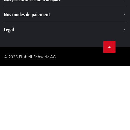
Pinterest
Nos modes de paiement
Legal
Conditions Générales de Vente
Protection des données
© 2026 Einhell Schweiz AG
Marque
Conformité