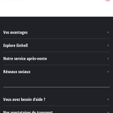
Vos avantages
Explore Einhell
Einhell dans le monde
Notre service après-vente
À propos de nous
Contacter
Réseaux sociaux
Einhell Germany AG
Pièces de rechange et instructions
Facebook
Questions et réponses
YouTube
Instagram
Vous avez besoin d’aide ?
TikTok
Nos prestataires de transport