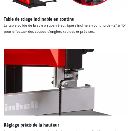
Table de sciage inclinable en continu
La table solide de la scie à ruban électrique s’incline en continu de - 2° à 45°
pour effectuer des coupes d’onglets rapides et précises.
Nous avons besoin de ton accord pour
pouvoir charger Google Maps !
This content is not permitted to load due
to trackers that are not disclosed to the
visitor. The website owner needs to setup
the site with their CMP to add this content
to the list of technologies used.
Réglage précis de la hauteur
Powered by
Usercentrics Consent
Management Platform