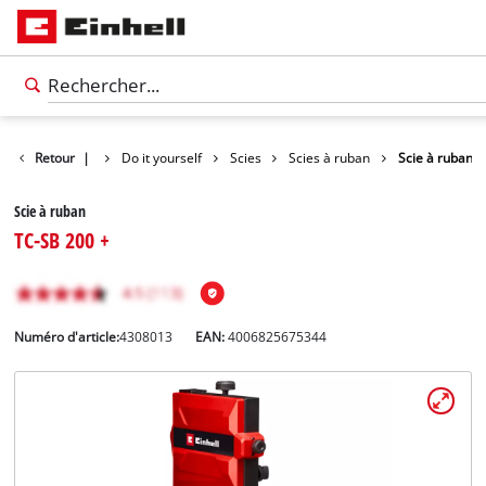
Retour
Produits
|
Do it yourself
Scies
Scies à ruban
Scie à ruban
Scie à ruban
TC-SB 200 +
Numéro d'article:
4308013
EAN:
4006825675344
Français
FR
Français