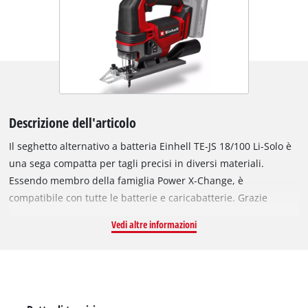
Descrizione dell'articolo
Il seghetto alternativo a batteria Einhell TE-JS 18/100 Li-Solo è
una sega compatta per tagli precisi in diversi materiali.
Essendo membro della famiglia Power X-Change, è
compatibile con tutte le batterie e caricabatterie. Grazie
all'elevata scorrevolezza, il seghetto alternativo a batteria
Vedi altre informazioni
garantisce tagli precisi. Per tagli più rapidi, è possibile attivare
la corsa pendolare, attraverso la quale la lama si muove in
avanti non solo verticalmente, ma anche orizzontalmente. Il
potente seghetto alternativo a batteria esegue tagli fino a 100
mm di profondità su legno e 12 mm sull'acciaio, nonché tagli