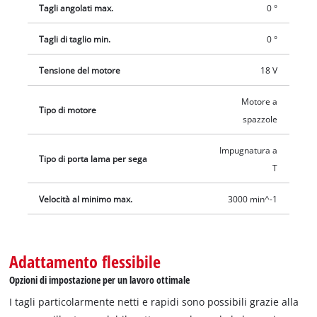
Tagli angolati max.
0 °
per esempio con il pratico Starter Kit.
Tagli di taglio min.
0 °
Tensione del motore
18 V
Motore a
Tipo di motore
spazzole
Impugnatura a
Tipo di porta lama per sega
T
Velocità al minimo max.
3000 min^-1
Adattamento flessibile
Opzioni di impostazione per un lavoro ottimale
I tagli particolarmente netti e rapidi sono possibili grazie alla