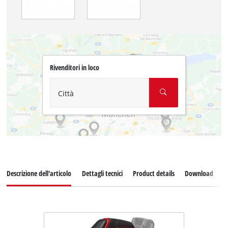
Rivenditori in loco
Città
Descrizione dell'articolo
Dettagli tecnici
Product details
Download
P