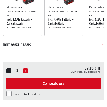
Kit batteria e
Kit batteria e
Kit batteria e
caricabatteria PXC Starter
caricabatteria PXC Starter
caricabatteria 
Kit
Kit
Kit
incl. 2,5Ah Batteria +
incl. 4,0Ah Batteria +
incl. 5,2Ah Bat
Caricabatteria
Caricabatteria
Caricabatteria
No articolo: 4512097
No articolo: 4512042
No articolo: 4
Immagazzinaggio
79.95 CHF
-
+
IVA inclusa, più spedizione
Quantity
Valigetta
Valigetta
Valigetta
incl. E-Case S
incl. E-Case M
incl. E-Case L
Compralo ora
No articolo: 4540011
No articolo: 4540021
No articolo: 4
Confronta il prodotto