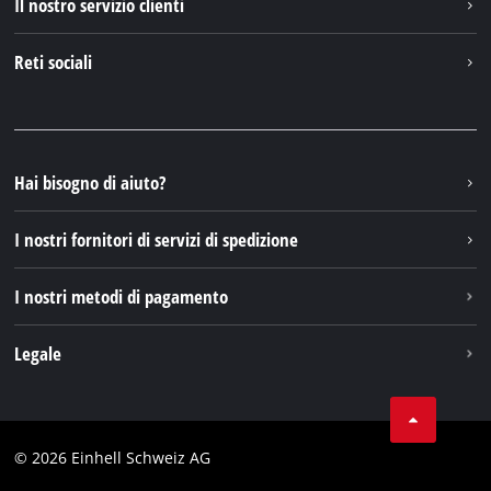
Il nostro servizio clienti
Chi siamo
Contattare
Reti sociali
Einhell Germany AG
Pezzi di ricambio e istruzioni
Facebook
Domande e risposte
YouTube
Instagram
Hai bisogno di aiuto?
TikTok
I nostri fornitori di servizi di spedizione
Pinterest
I nostri metodi di pagamento
Legale
Condizioni generali di contratto
Protezione dei dati
© 2026 Einhell Schweiz AG
Testata