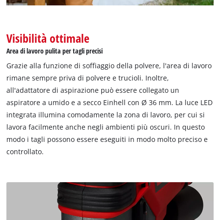
to trackers that are not disclosed to the
visitor. The website owner needs to setup
the site with their CMP to add this content
Visibilità ottimale
to the list of technologies used.
Area di lavoro pulita per tagli precisi
Powered by
Usercentrics Consent
Management Platform
Grazie alla funzione di soffiaggio della polvere, l'area di lavoro
rimane sempre priva di polvere e trucioli. Inoltre,
all'adattatore di aspirazione può essere collegato un
aspiratore a umido e a secco Einhell con Ø 36 mm. La luce LED
integrata illumina comodamente la zona di lavoro, per cui si
lavora facilmente anche negli ambienti più oscuri. In questo
modo i tagli possono essere eseguiti in modo molto preciso e
controllato.