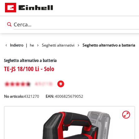
Utensili
Indietro
Seghe
|
Seghetti alternativi
Seghetto alternativo a batteria
Seghetto alternativo a batteria
TE-JS 18/100 Li - Solo
No articolo:
4321270
EAN:
4006825679052
Italiano
IT
Italiano