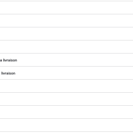
visitor. The website owner needs to setup
the site with their CMP to add this content
to the list of technologies used.
Powered by
Usercentrics Consent
Management Platform
a livraison
livraison