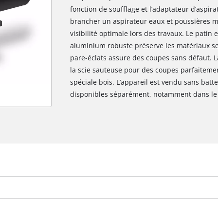
fonction de soufflage et l’adaptateur d’aspir
brancher un aspirateur eaux et poussières m
visibilité optimale lors des travaux. Le patin 
aluminium robuste préserve les matériaux se
pare-éclats assure des coupes sans défaut. La
la scie sauteuse pour des coupes parfaitemen
spéciale bois. L’appareil est vendu sans batt
disponibles séparément, notamment dans le st
Nous avons besoin de ton accord pour
pouvoir charger Google Maps !
This content is not permitted to load due
to trackers that are not disclosed to the