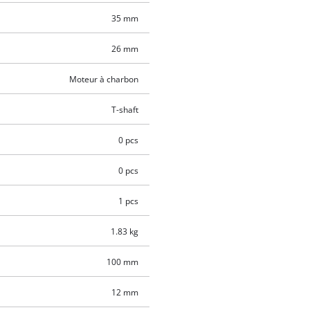
35 mm
26 mm
Moteur à charbon
T-shaft
0 pcs
0 pcs
1 pcs
1.83 kg
100 mm
12 mm