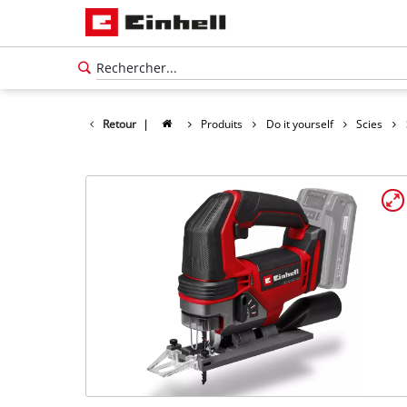
Retour
|
Produits
Do it yourself
Scies
Français
FR
Français