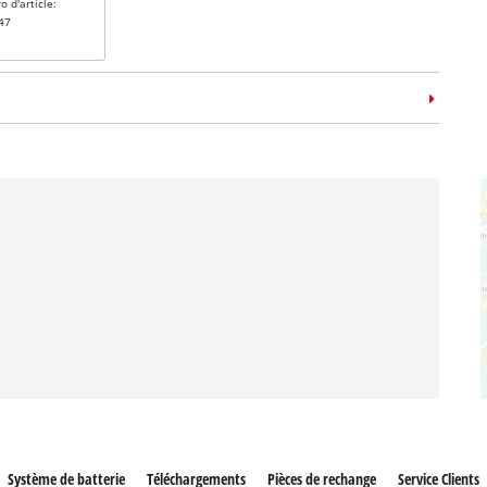
 d'article:
47
me de rangement
E-Case L
 d'article:
14
Système de batterie
Téléchargements
Pièces de rechange
Service Clients