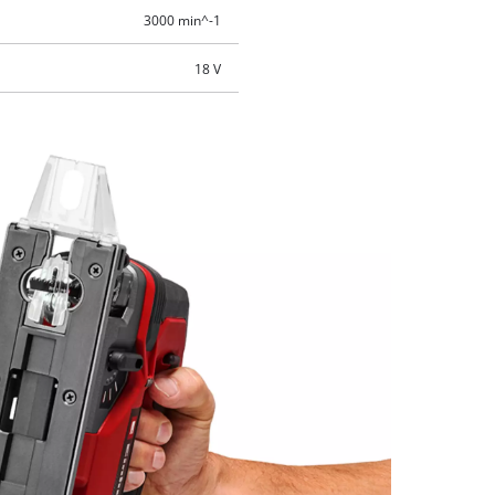
3000 min^-1
18 V