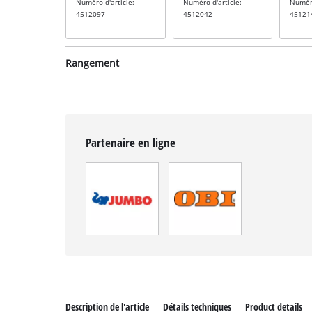
Numéro d'article:
Numéro d'article:
Numéro
4512097
4512042
45121
Rangement
Partenaire en ligne
Système de rangement
Système de rangement
Systè
incl. E-Case M
incl. E-Case S
incl. 
Numéro d'article:
Numéro d'article:
Numéro
4540021
4540011
45400
Description de l'article
Détails techniques
Product details