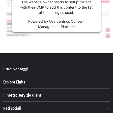
The website owner needs to setup the site
with their CMP to add this content to the list
of technologies used.
Powered by
Usercentrics Consent
Management Platform
I tuoi vantaggi
Esplora Einhell
Einhell nel mondo
Il nostro servizio clienti
Chi siamo
Contattare
Reti sociali
Einhell Germany AG
Pezzi di ricambio e istruzioni