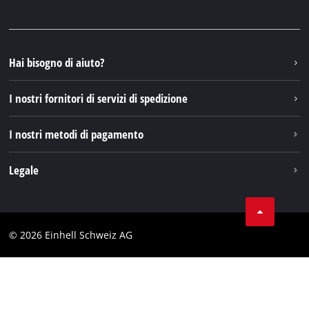
Facebook
Domande e risposte
YouTube
Instagram
Hai bisogno di aiuto?
TikTok
I nostri fornitori di servizi di spedizione
Pinterest
I nostri metodi di pagamento
Legale
Condizioni generali di contratto
Protezione dei dati
© 2026 Einhell Schweiz AG
Testata
Conformità