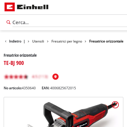
Indietro
Prodotti
|
Utensili
Fresatrici per legno
Fresatrice orizzontale
Fresatrice orizzontale
TE-BJ 900
No articolo:
4350640
EAN:
4006825672015
Italiano
IT
Italiano