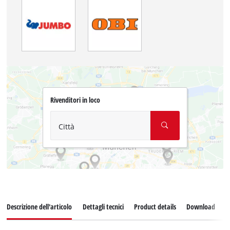
Rivenditori in loco
Città
Descrizione dell'articolo
Dettagli tecnici
Product details
Download
P