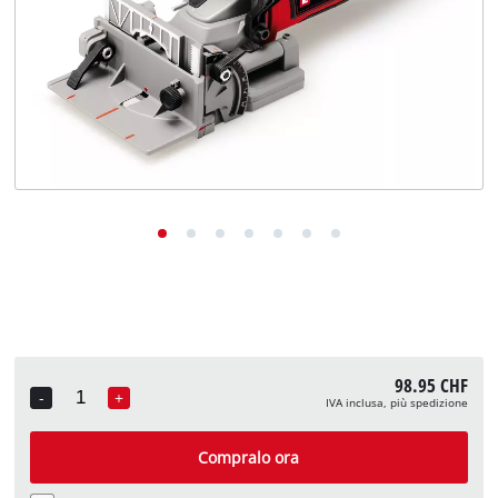
English
Deutsch
Français
98.95 CHF
-
+
IVA inclusa, più spedizione
Quantity
Compralo ora