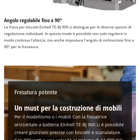
the site with their CMP to add this content
to the list of technologies used.
Angolo regolabile fino a 90°
Powered by
Usercentrics Consent
Management Platform
La fresa per biscotti Einhell TE-BJ 900 si distingue per le diverse opzioni di
regolazione individuali. In questo modo è possibile non solo regolare in
modo continuo l'altezza, ma anche impostare l'angolo di inclinazione fino a
90° per la fresatura.
Fresatura potente
Un must per la costruzione di mobili
Per il modellismo o i mobili Con la fresatrice
orizzontale a batteria Einhell TE-BJ 900 Li è possibile
creare giunzioni precise con biscotti e scanalature.