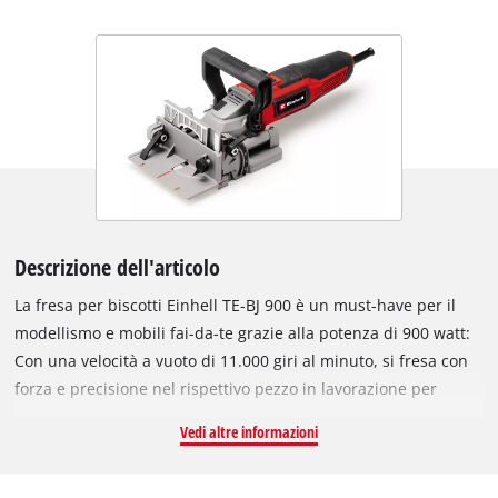
Descrizione dell'articolo
La fresa per biscotti Einhell TE-BJ 900 è un must-have per il
modellismo e mobili fai-da-te grazie alla potenza di 900 watt:
Con una velocità a vuoto di 11.000 giri al minuto, si fresa con
forza e precisione nel rispettivo pezzo in lavorazione per
creare collegamenti sicuri con biscotti. La solida struttura in
Vedi altre informazioni
alluminio consente la fresatura sicura e precisa delle
scanalature. Per l'utilizzo di tutte le dimensioni di biscotti