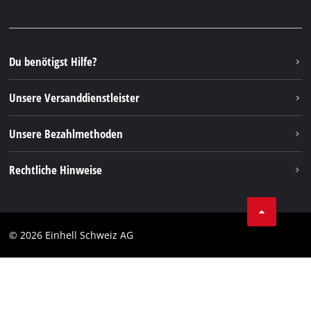
Facebook
FAQs
YouTube
Instagram
Du benötigst Hilfe?
TikTok
Unsere Versanddienstleister
Pinterest
Unsere Bezahlmethoden
Rechtliche Hinweise
AGBs
Datenschutz
© 2026 Einhell Schweiz AG
Impressum
Compliance