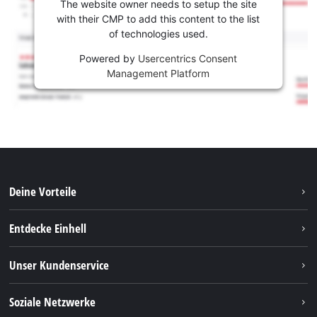
The website owner needs to setup the site
with their CMP to add this content to the list
of technologies used.
Powered by
Usercentrics Consent
Management Platform
Deine Vorteile
Entdecke Einhell
Einhell Weltweit
Unser Kundenservice
Über uns
Kontakt
Soziale Netzwerke
Einhell Germany AG
Ersatzteile & Anleitungen