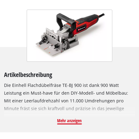
Artikelbeschreibung
Die Einhell Flachdübelfräse TE-BJ 900 ist dank 900 Watt
Leistung ein Must-have für den DIY-Modell- und Möbelbau:
Mit einer Leerlaufdrehzahl von 11.000 Umdrehungen pro
Minute fräst sie sich kraftvoll und präzise in das jeweilige
Werkstück, um sichere Verbindungen mit Flachdübel zu
Mehr anzeigen
schaffen. Die massive Konstruktion aus Aluminium ermöglicht
das sichere und präzise Fräsen von Nuten. Zur Verwendung