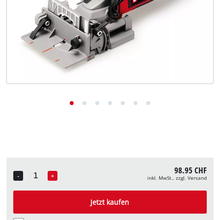
Deutsch
DE
Deutsch
English
Italiano
Français
98.95 CHF
-
+
inkl. MwSt., zzgl. Versand
Quantity
Jetzt kaufen