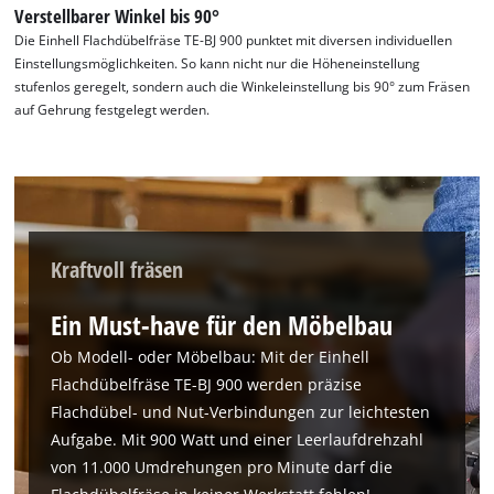
the site with their CMP to add this content
Verstellbarer Winkel bis 90°
to the list of technologies used.
Die Einhell Flachdübelfräse TE-BJ 900 punktet mit diversen individuellen
Einstellungsmöglichkeiten. So kann nicht nur die Höheneinstellung
Powered by
Usercentrics Consent
stufenlos geregelt, sondern auch die Winkeleinstellung bis 90° zum Fräsen
Management Platform
auf Gehrung festgelegt werden.
Kraftvoll fräsen
Ein Must-have für den Möbelbau
Ob Modell- oder Möbelbau: Mit der Einhell
Flachdübelfräse TE-BJ 900 werden präzise
Flachdübel- und Nut-Verbindungen zur leichtesten
Aufgabe. Mit 900 Watt und einer Leerlaufdrehzahl
von 11.000 Umdrehungen pro Minute darf die