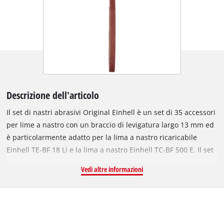
Descrizione dell'articolo
Il set di nastri abrasivi Original Einhell è un set di 35 accessori
per lime a nastro con un braccio di levigatura largo 13 mm ed
è particolarmente adatto per la lima a nastro ricaricabile
Einhell TE-BF 18 Li e la lima a nastro Einhell TC-BF 500 E. Il set
contiene cinque nastri abrasivi con le grane 40, 60, 80, 120,
Vedi altre informazioni
180, 240 e 320. I nastri abrasivi usurati possono essere
facilmente sostituiti con un nastro abrasivo del set di nastri
abrasivi Einhell. Con un nuovo nastro abrasivo, la lima a
nastro si rimette in funzione con pulizia e precisione. I nastri