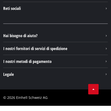
Chi siamo
Contattare
Reti sociali
Einhell Germany AG
Pezzi di ricambio e istruzioni
Facebook
Domande e risposte
YouTube
Instagram
Hai bisogno di aiuto?
TikTok
I nostri fornitori di servizi di spedizione
Pinterest
I nostri metodi di pagamento
Legale
Condizioni generali di contratto
Protezione dei dati
© 2026 Einhell Schweiz AG
Testata
Conformità