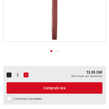
English
Deutsch
Français
13.95 CHF
-
+
IVA inclusa, più spedizione
Quantity
Compralo ora
Confronta il prodotto