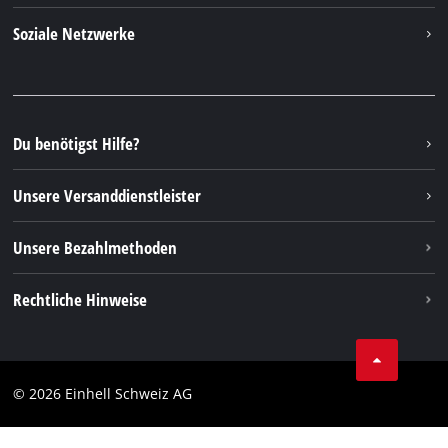
Über uns
Kontakt
Soziale Netzwerke
Einhell Germany AG
Ersatzteile & Anleitungen
Facebook
FAQs
YouTube
Instagram
Du benötigst Hilfe?
TikTok
Unsere Versanddienstleister
Pinterest
Unsere Bezahlmethoden
Rechtliche Hinweise
AGBs
Datenschutz
© 2026 Einhell Schweiz AG
Impressum
Compliance