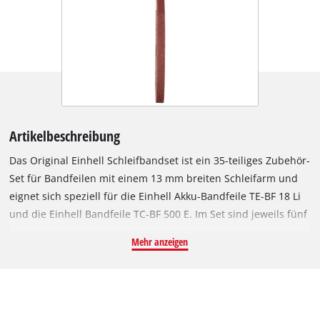
Artikelbeschreibung
Das Original Einhell Schleifbandset ist ein 35-teiliges Zubehör-
Set für Bandfeilen mit einem 13 mm breiten Schleifarm und
eignet sich speziell für die Einhell Akku-Bandfeile TE-BF 18 Li
und die Einhell Bandfeile TC-BF 500 E. Im Set sind jeweils fünf
Schleifbänder mit den Körnungen 40, 60, 80, 120, 180, 240
Mehr anzeigen
und 320 enthalten. Abgenutzte Schleifbänder können einfach
durch ein Schleifband aus dem Einhell Schleifbandset ersetzt
werden. Mit einem neuen Schleifband arbeitet die Bandfeile
wieder sauber und präzise. Die Schleifbänder sind 13 mm