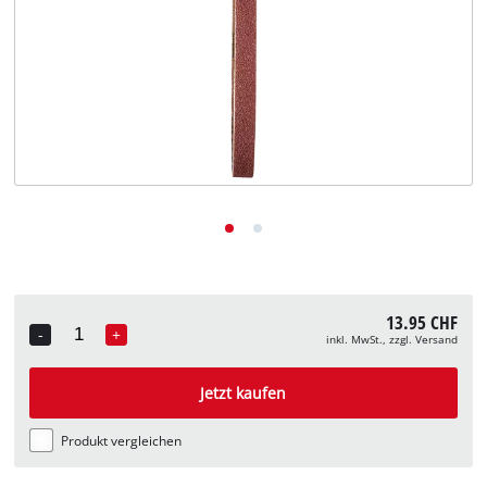
Deutsch
DE
Deutsch
English
Italiano
Français
13.95 CHF
-
+
inkl. MwSt., zzgl. Versand
Quantity
Jetzt kaufen
Produkt vergleichen