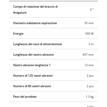
di fino a 1.700 m/min, a seconda del materiale o
Campo di rotazione del braccio di
dell'applicazione. Il nastro abrasivo viene sostituito senza
0 °
levigatura
attrezzi e la corsa può essere regolata altrettanto facilmente.
La struttura ergonomica e le speciali superfici di presa
Diametro adattatore aspirazione
35 mm
morbide rendono comoda la manipolazione della lima a
nastro. Per mantenere pulita la postazione di lavoro, la lima
Energia
500 W
viene fornita con attacco per aspirazione della polvere. La
fornitura comprende un set di 6 nastri abrasivi, ciascuno
Lunghezza del cavo di alimentazione
2 m
composto da 2 pz. P60, P80, P120 (lunghezza 457 mm).
Lunghezza del nastro abrasivo
457 mm
Nastro abrasivo larghezza 1
13 mm
Numero di 120 nastri abrasivi
2 pcs
Numero di 80 nastri abrasivi
2 pcs
Peso del prodotto
1.3 kg