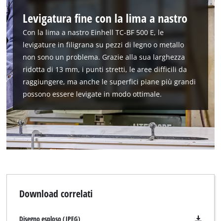
This content is not permitted to load due
to trackers that are not disclosed to the
Levigatura fine con la lima a nastro
visitor. The website owner needs to setup
Con la lima a nastro Einhell TC-BF 500 E, le
the site with their CMP to add this content
levigature in filigrana su pezzi di legno o metallo
to the list of technologies used.
non sono un problema. Grazie alla sua larghezza
Powered by
Usercentrics Consent
ridotta di 13 mm, i punti stretti, le aree difficili da
Management Platform
raggiungere, ma anche le superfici piane più grandi
possono essere levigate in modo ottimale.
Download correlati
Disegno esploso (JPEG)