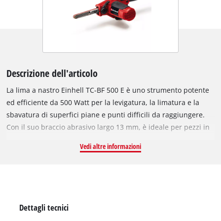
Descrizione dell'articolo
La lima a nastro Einhell TC-BF 500 E è uno strumento potente
ed efficiente da 500 Watt per la levigatura, la limatura e la
sbavatura di superfici piane e punti difficili da raggiungere.
Con il suo braccio abrasivo largo 13 mm, è ideale per pezzi in
metallo e legno. Il robusto alloggiamento del braccio abrasivo
Vedi altre informazioni
in metallo massiccio garantisce una lunga durata e una
levigatura a basse vibrazioni. Permette di eseguire lavori
prolungati, essendo una lima a nastro maneggevole e leggera
con blocco dell'interruttore. La regolazione elettronica del
numero di giri, che corrisponde alla velocità del nastro
Dettagli tecnici
abrasivo, può essere regolata adeguatamente con una ghiera