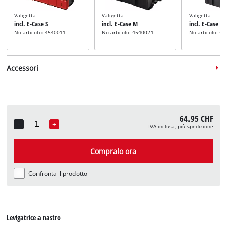
Valigetta
Valigetta
Valigetta
incl. E-Case S
incl. E-Case M
incl. E-Case L
No articolo: 4540011
No articolo: 4540021
No articolo: 4
Accessori
64.95 CHF
-
+
IVA inclusa, più spedizione
Quantity
Set di nastri abrasivi
incl. set di nastri abrasivi,
Compralo ora
35 pezzi
No articolo: 4419817
Confronta il prodotto
Levigatrice a nastro