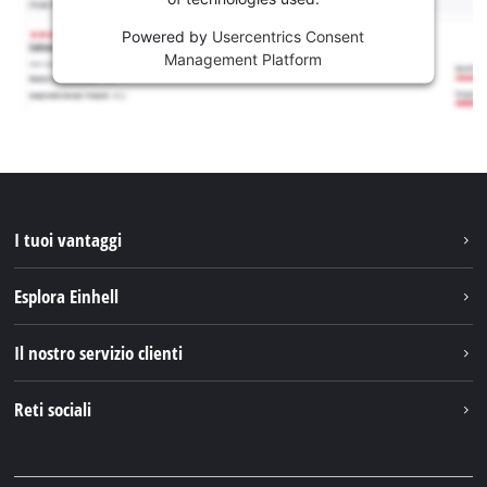
Powered by
Usercentrics Consent
Management Platform
I tuoi vantaggi
Esplora Einhell
Einhell nel mondo
Il nostro servizio clienti
Chi siamo
Contattare
Reti sociali
Einhell Germany AG
Pezzi di ricambio e istruzioni
Facebook
Domande e risposte
YouTube