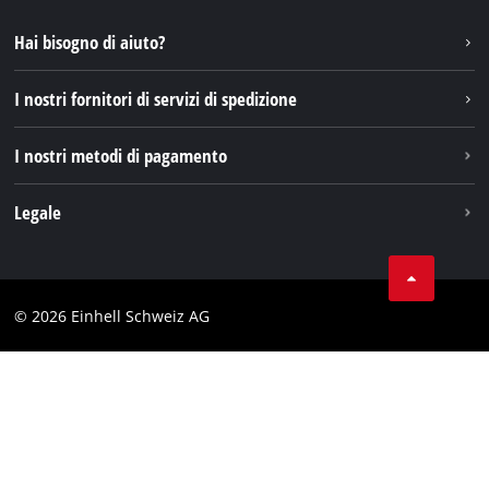
Instagram
Hai bisogno di aiuto?
TikTok
I nostri fornitori di servizi di spedizione
Pinterest
I nostri metodi di pagamento
Legale
Condizioni generali di contratto
Protezione dei dati
© 2026 Einhell Schweiz AG
Testata
Conformità