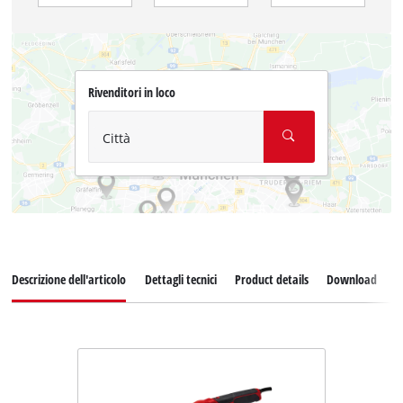
Rivenditori in loco
Città
Descrizione dell'articolo
Dettagli tecnici
Product details
Download
A