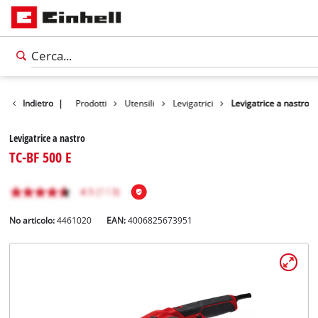
Indietro
|
Prodotti
Utensili
Levigatrici
Levigatrice a nastro
Levigatrice a nastro
TC-BF 500 E
No articolo:
4461020
EAN:
4006825673951
Italiano
IT
Italiano