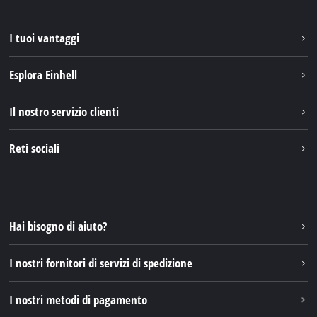
I tuoi vantaggi
Esplora Einhell
Einhell nel mondo
Il nostro servizio clienti
Chi siamo
Contattare
Reti sociali
Einhell Germany AG
Pezzi di ricambio e istruzioni
Facebook
Domande e risposte
YouTube
Instagram
Hai bisogno di aiuto?
TikTok
I nostri fornitori di servizi di spedizione
Pinterest
I nostri metodi di pagamento