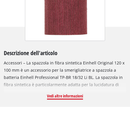
Descrizione dell'articolo
Accessori – La spazzola in fibra sintetica Einhell Original 120 x
100 mm è un accessorio per la smerigliatrice a spazzola a
batteria Einhell Professional TP-BR 18/32 Li BL. La spazzola in
fibra sintetica è particolarmente adatta per la lucidatura di
metallo, pietra o legno dopo che il metallo è stato spazzolato,
Vedi altre informazioni
ad esempio con la spazzola in fibra di ottone. La spazzola in
fibra sintetica è larga 100 mm e ha un diametro di 120 mm. La
fornitura comprende una spazzola in fibra sintetica 120 x 100
mm.