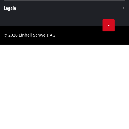
Legale
Condizioni generali di contratto
Protezione dei dati
© 2026 Einhell Schweiz AG
Testata
Conformità