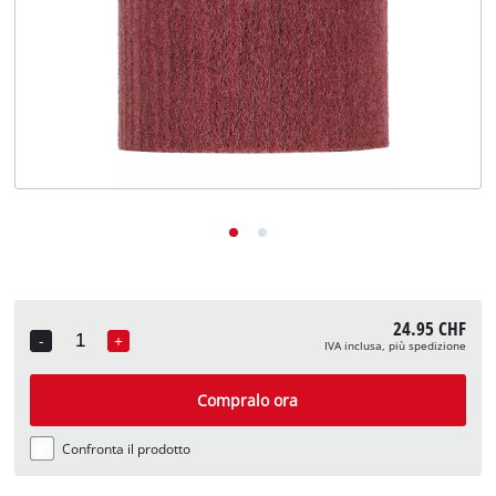
English
Deutsch
Français
24.95 CHF
-
+
IVA inclusa, più spedizione
Quantity
Compralo ora
Confronta il prodotto