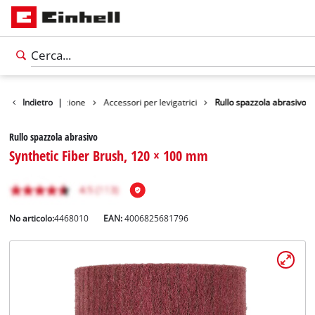
essori strumentazione
Indietro
|
Accessori per levigatrici
Rullo spazzola abrasivo
Rullo spazzola abrasivo
Synthetic Fiber Brush, 120 × 100 mm
No articolo:
4468010
EAN:
4006825681796
Italiano
IT
Italiano