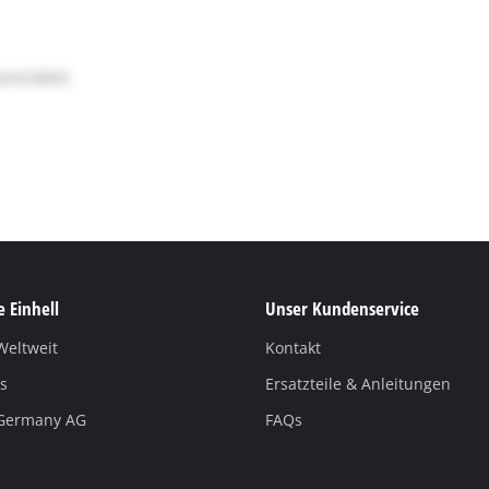
 Einhell
Unser Kundenservice
Weltweit
Kontakt
s
Ersatzteile & Anleitungen
 Germany AG
FAQs