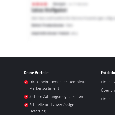
Deine Vorteile
Entdecke
Direkt beim Hersteller: komplettes
Einhell 
Markensortiment
Über un
Sichere Zahlungsmöglichkeiten
Einhell
Schnelle und zuverlässige
Lieferung