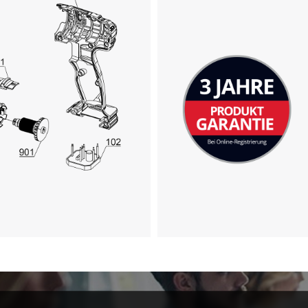
Wir benötigen deine Zustimmung, um
Google Maps laden zu können!
This content is not permitted to load due
to trackers that are not disclosed to the
visitor. The website owner needs to setup
the site with their CMP to add this content
to the list of technologies used.
Powered by
Usercentrics Consent
Management Platform