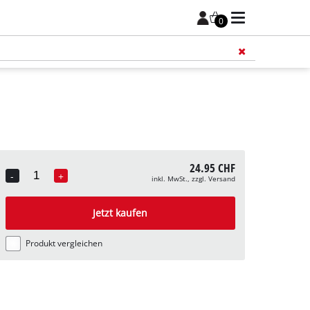
0
Füge 
24.95 CHF
-
+
inkl. MwSt., zzgl. Versand
Quantity
Jetzt kaufen
Produkt vergleichen