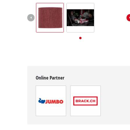
Deutsch
DE
Deutsch
English
Italiano
Français
Online Partner