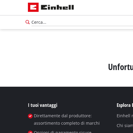
Unfortu
I tuoi vantaggi
Esplora 
Direttamente dal produttore:
Einhell
Italiano
assortimento completo di marchi
IT
Italiano
Chi sia
Opzioni di pagamento sicure